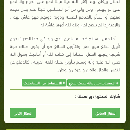
الحلال ويقلن لهم: إتقوا الله فينا فإننا نصبر على الجوع ولا نصبر
على حر جهنم . ومن ولي من أمر المسلمين شيئا فلم يبذل جهده
معهم أو استأثر بالمنافع لنفسه وذويه دونهم فهو غاش لهم ،
والرعية إذا لم تنصح لمن ولاّه الله أمرها غاشّة له.
أما حمل السلاح ضد المسلمين الذي ورد في هذا الحديث دون
تأويل سائغ فهو كفر. والتأويل السائغ هو أن يكون هناك حجة
شرعية يقبلها العقل استنادا إلى كتاب الله أو أحاديث رسول الله
صلى الله عليه وآله وسلم بتأويل تقبله اللغة العربية ، كالدفاع عن
النفس والمال والدين والعرض والوطن.
# الاستقامة في مائة حديث نبوي
# الاستقامة في المعاملات
شارك المحتوي بواسطة :
المقال السابق
المقال التالى