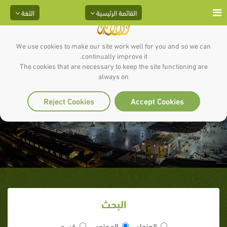
القائمة الرئيسية
اللغة
We use cookies to make our site work well for you and so we can
continually improve it.
The cookies that are necessary to keep the site functioning are
always on
إجتناب الغش
Reject Cookies
Accept Cookies
البحث
العنوان
المحتوى
قسم