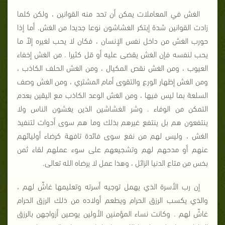
الغش في المعاملات يمكن أن تحد منه القوانين ، ولكن كلما
زادت القوانين شدة إبتكر الغشاشون نوعا جديدا من الغش. أما إذا
حورب الغش من داخل نفس الإنسان ، فكان لا يحب لغيره إلاّ ما
يحب لنفسه فإن الغش يقضى عليه أو قل كثيرا . من الغش إخفاء
العيوب ، ومن الغش نقص المكيال ، ومن الغش الحلف الكاذب ،
ومن الغش إظهار الورع والتقوى أمام المشتري ، ومن الغش وصف
السلعة بما ليس فيها ، ومن الغش الوعد الكاذب مع اليقين بعدم
التمكن من الوفاء . وشر الغشاشين الذين يغشون الناس ولا
ينتفعون هم بل ينتفع غيرهم بذلك وما هم سوى أدوات لتنفيذ
الغش ، وليس لهم من نفع سوى فائدة تافهة كرضاء أوليائهم
عنهم أو مدحهم لهم وتشجيعهم على سوء عملهم لقاء ثمن
بخس من متاع الدنيا الزائل ، وهذا عمل لا يرضاه الله تعالى.
إن رب الأسرة الذي يهمل توجيه أسرته وتعليمها غاشّ لهم ،
والذي يكسب الرزق الحرام ويطعم أولاده من ذلك الرزق الحرام
غاشّ لهم . وكانت نساء المؤمنين الأولين يوصين أزواجهن بالرزق