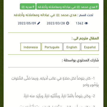
# هدي محمد ﷺ في عباداته ومعاملاته وأخلاقه
# هديه ﷺ
تحت قسم :
هدي محمد ﷺ في عباداته ومعاملاته وأخلاقه
2022/05/09
2022/03/28
1362
المقال مترجم الى :
Indonesia
Português
English
Español
شارك المحتوي بواسطة :
1- كان يتوضأ لكل صلاةٍ في غالبِ أحيانِه, وربما صَلَّى الصَّلواتِ
بِوُضُوءٍ واحدٍ
2- وكان يتوضأُ بالْمُدِّ
تارةً, وبثُلُثَيْهِ تارةً, وبأزيَد منه تارةً.
3- وكان من أيسرِ الناس صَبًّا لماء الوضوءِ ويُحَذِّرُ أمته مِنَ