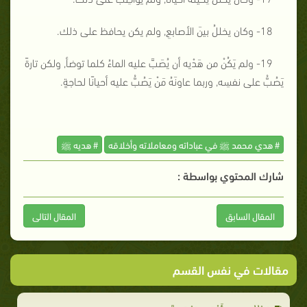
18- وكان يخللُ بينَ الأصابعِ, ولم يكن يحافظ على ذلك.
19- ولم يَكُنْ من هَدْيه أن يُصَبَّ عليه الماءُ كلما توضأ, ولكن تارةً
يَصُبُّ على نفسِه, وربما عاونَهُ مَنْ يَصُبُّ عليه أحيانًا لحاجةٍ.
# هدي محمد ﷺ في عباداته ومعاملاته وأخلاقه
# هديه ﷺ
شارك المحتوي بواسطة :
المقال السابق
المقال التالى
مقالات في نفس القسم