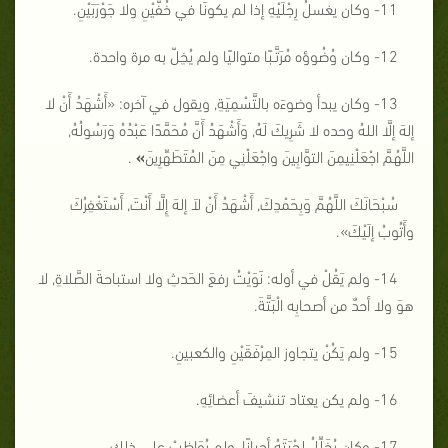
11- وكان يغسلُ رِجْلَيْهِ إذا لم يكونَا في خُفَّيْنِ ولا جَوْرَبَيْنِ.
12- وكان وُضُوؤه مُرَتَّـبًا متواليًا ولم يُخِلّ به مرة واحدة.
13- وكان يبدأ وضوءَه بالتَّسْمِيَةِ, ويقول في آخره: «
أَشْهَدُ أَنْ لا
إلهَ إلَّا اللهُ وحده لا شَرِيكَ لَهُ, وَأَشْهَدُ أَنَّ مُحَمَّدًا عَبْدُهُ وَرَسُولُهُ,
اللَّهُمَّ اجْعَلْنِي
مِنَ التوَّابِينَ واجْعَلْنِي مِنَ المُتَطَهِّرِينَ
»
.
سُبْحَانَكَ اللَّهُمَّ وَبِحَمْدِكَ, أَشْهَدُ أَنْ لاَ إلهَ إِلَّا أَنْتَ, أَسْتَغْفِرُكَ
وأَتُوبُ إلَيْكَ
».
14- ولم يَقُلْ في أوله: نَوَيْتُ رفعَ الحَدثِ ولا استباحةَ الصَّلاةِ, لا
هوَ ولا أحدٌ من أصحابِه الْبَتَّةَ.
15- ولم يَكُنْ يتجاوز المِرْفَقَيْنِ والكعبينِ.
16- ولم يكن يعتاد تنشيفَ أعضائِهِ.
17- وكان يُخَلِّلُ لِحْيَتَهُ أحيانًا, ولم يُوَاظِبْ على ذلك.