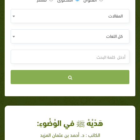
المقالات
كل اللغات
هَدْيُهُ ﷺ في الوُضُوءِ:
الكاتب : د. أحمد بن عثمان المزيد