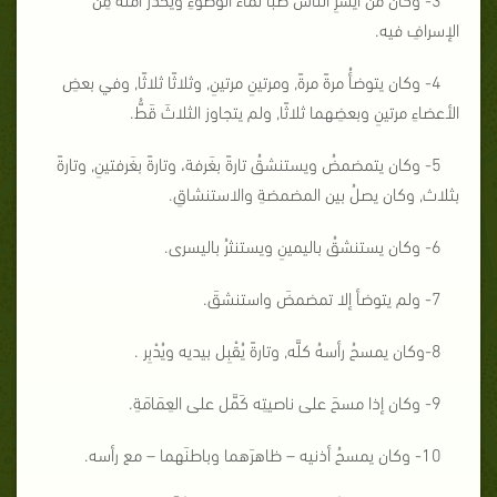
الإسرافِ فيه.
4- وكان يتوضأُ مرةً مرةً, ومرتينِ مرتينِ, وثلاثًا ثلاثًا, وفي بعضِ
الأعضاءِ مرتينِ وبعضِهما ثلاثًا, ولم يتجاوز الثلاثَ قَطُّ.
5- وكان يتمضمضُ ويستنشقُ تارةً بغَرفة، وتارةً بغَرفتينِ, وتارةً
بثلاث, وكان يصلُ بين المضمضةِ والاستنشاقِ.
6- وكان يستنشقُ باليمينِ ويستنثرُ باليسرى.
7- ولم يتوضأ إلا تمضمضَ واستنشقَ.
8-وكان يمسحُ رأسهُ كلَّه, وتارةً يُقْبِل بيديه ويُدْبِر .
9- وكان إذا مسحَ على ناصيتِه كَمَّل على العِمَامَةِ.
10- وكان يمسحُ أذنيه – ظاهرَهما وباطنَهما – مع رأسه.