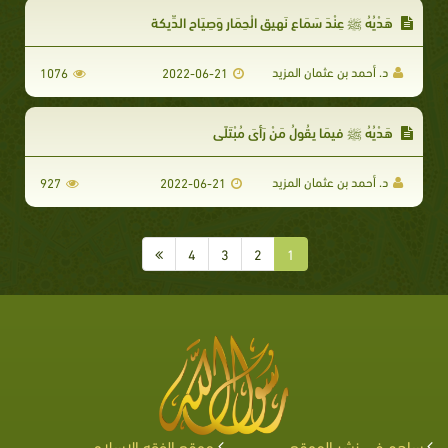
هَدْيُهُ ﷺ عِنْدَ سَمَاعِ نَهِيق الْحِمَار وَصِيَاحِ الدِّيكة
د. أحمد بن عثمان المزيد
1076
2022-06-21
هَدْيُهُ ﷺ فيمَا يقُولُ مَنْ رَأىَ مُبْتَلًى
د. أحمد بن عثمان المزيد
927
2022-06-21
4
3
2
1
ساهم في نشر الموقع
موقع الفقه الإسلامي