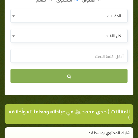
المقالات
كل اللغات
المقالات ( هدي محمد ﷺ في عباداته ومعاملاته وأخلاقه
)
شارك المحتوي بواسطة :