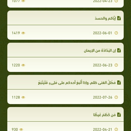
1077
2022-04-23
إيَّاكم والحسدَ
1419
2022-06-01
إن البَذَاذَةَ من الإيمان
1220
2022-06-23
مَطْلُ الغني ظلم، وإذا أُتْبِعَ أحدكم على مَلِيءٍ فَلْيَتْبَعْ
1128
2022-07-26
مَن كَظَمَ غَيظًا
930
2022-04-21