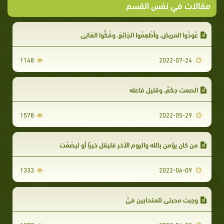
مقالات في نفس القسم
عُودُوا المريضَ، وأطْعِمُوا الجَائِعَ، وفُكُّوا العَانِي
1148
2022-07-24
الصمت حِكَمٌ، وقليل فاعله
1578
2022-05-29
من كان يؤمن بالله واليوم الآخر فليقل خيرًا أو ليصْمُت
1333
2022-06-09
وجبت محبتي للمتحابين فيَّ