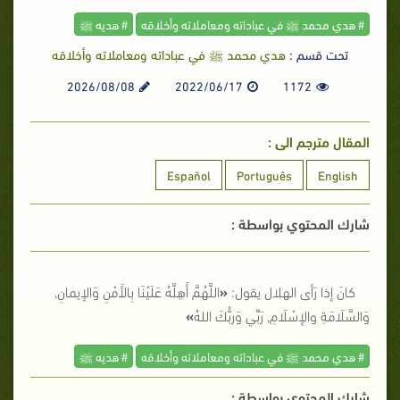
# هدي محمد ﷺ في عباداته ومعاملاته وأخلاقه
# هديه ﷺ
تحت قسم :
هدي محمد ﷺ في عباداته ومعاملاته وأخلاقه
2026/08/08
2022/06/17
1172
المقال مترجم الى :
Español
Português
English
شارك المحتوي بواسطة :
كانَ إذا رَأى الهلال يقول:
«
اللَّهُمَّ أَهِلَّهُ عَلَيْنَا بِالأَمْنِ وَالإيمانِ,
وَالسَّلَامَةِ والإسْلَامِ, رَبِّي وَربُّكَ اللهُ
»
# هدي محمد ﷺ في عباداته ومعاملاته وأخلاقه
# هديه ﷺ
شارك المحتوي بواسطة :