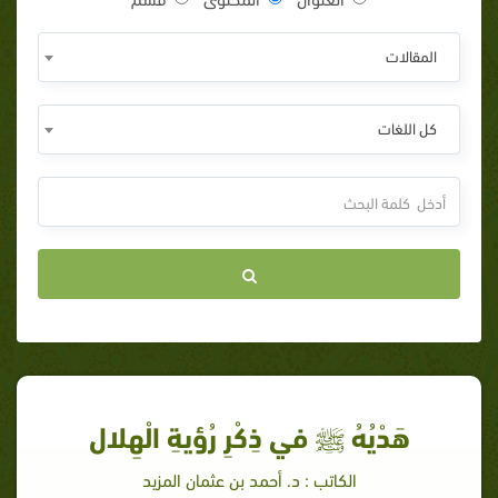
المقالات
كل اللغات
هَدْيُهُ ﷺ في ذِكْرِ رُؤيةِ الْهِلال
الكاتب : د. أحمد بن عثمان المزيد