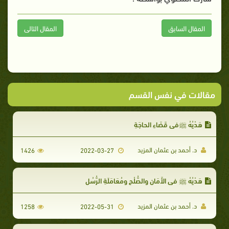
المقال السابق
المقال التالى
مقالات في نفس القسم
هَدْيُهُ ﷺفي قَضَاءِ الحاجَةِ
د. أحمد بن عثمان المزيد
1426
2022-03-27
هَدْيُهُ ﷺ في الأَمَانِ والصُّلْحِ ومُعَامَلَةِ الرُّسُلِ
د. أحمد بن عثمان المزيد
1258
2022-05-31