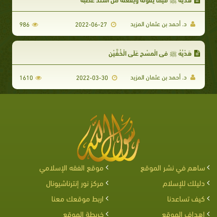
د. أحمد بن عثمان المزيد
986
2022-06-27
هَدْيُهُ ﷺ في الْمسْحِ عَلَى الْخُفَّيْنِ
د. أحمد بن عثمان المزيد
1610
2022-03-30
ساهم في نشر الموقع
موقع الفقه الإسلامي
دليلك للإسلام
مركز نور إنترناشيونال
كيف تساعدنا
اربط موقعك معنا
اهداف الموقع
خريطة الموقع