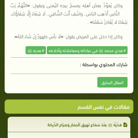
وكان يُعوِّذُ بعضَ أهلِه يمسحُ بيدِه اليُمنى ويقول:
«
اللَّهُمَّ رَبَّ
النَّاسِ أَذْهِبِ البَاسَ, واشْفِ أَنْتَ الشَّافِي, لَا شِفَاءَ إِلَّا شِفَاؤُكَ,
شِفَاءً لا يُغَادِرُ سَقَمًا
»
.
وكان إذا دخل على المريض يقول:
«
لَا بأسَ طهورٌ إنْ شَاءَ اللهُ
»
.
# هدي محمد ﷺ في عباداته ومعاملاته وأخلاقه
# هديه ﷺ
شارك المحتوي بواسطة :
المقال السابق
مقالات في نفس القسم
هَدْيُهُ ﷺ عِنْدَ سَمَاعِ نَهِيق الْحِمَار وَصِيَاحِ الدِّيكة