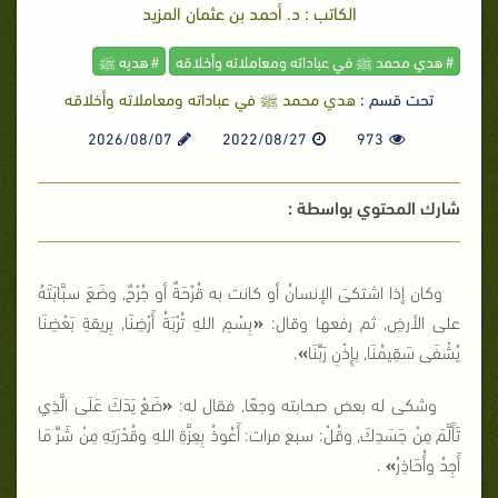
الكاتب : د. أحمد بن عثمان المزيد
# هدي محمد ﷺ في عباداته ومعاملاته وأخلاقه
# هديه ﷺ
تحت قسم :
هدي محمد ﷺ في عباداته ومعاملاته وأخلاقه
2026/08/07
2022/08/27
973
شارك المحتوي بواسطة :
وكان إذا اشتكىَ الإنسانُ أو كانت به قُرْحَةٌ أو جُرْحٌ, وضَعَ سبَّابَتَهُ
على الأرضِ, ثم رفعها وقال:
«
بِسْمِ اللهِ تُرْبَةُ أَرْضِنَا, بِريقةِ بَعْضِنَا
يُشْفَى سَقِيمُنَا, بإِذْنِ رَبِّنَا
»
.
وشكى له بعض صحابته وجعًا, فقال له:
«
ضَعْ يَدَكَ عَلَى الَّذِي
تَأَلَّمَ مِنْ جَسَدِكَ, وقُلْ: سبع مرات: أَعُوذُ بِعِزَّةِ اللهِ وقُدْرَتِهِ مِنْ شَرِّ مَا
أَجِدُ وأُحَاذِرُ
»
.