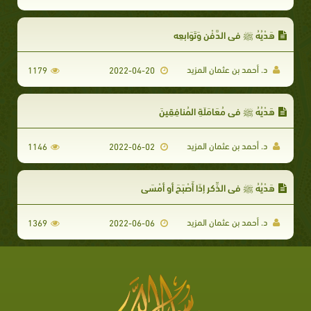
هَدْيُهُ ﷺ في الدَّفْنِ وَتَوَابِعِه
د. أحمد بن عثمان المزيد
1179
2022-04-20
هَدْيُهُ ﷺ في مُعَامَلَةِ المُنافِقِينَ
د. أحمد بن عثمان المزيد
1146
2022-06-02
هَدْيُهُ ﷺ في الذِّكرِ إِذَا أَصْبَحَ أو أمْسَى
د. أحمد بن عثمان المزيد
1369
2022-06-06