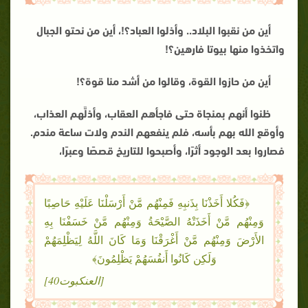
أين من نقبوا البلاد.. وأذلوا العباد؟!، أين من نحتو الجبال
واتخذوا منها بيوتا فارهين؟
!
أين من حازوا القوة، وقالوا من أشد منا قوة؟
!
ظنوا أنهم بمنجاة حتى فاجأهم العقاب، وأذلَّهم العذاب،
وأوقع الله بهم بأسه، فلم ينفعهم الندم ولات ساعة مندم.
فصاروا بعد الوجود أثرًا، وأصبحوا للتاريخ قصصًا وعبرًا،
﴿فَكُلا أَخَذْنَا بِذَنبِهِ فَمِنْهُم مَّنْ أَرْسَلْنَا عَلَيْهِ حَاصِبًا
وَمِنْهُم مَّنْ أَخَذَتْهُ الصَّيْحَةُ وَمِنْهُم مَّنْ خَسَفْنَا بِهِ
الأَرْضَ وَمِنْهُم مَّنْ أَغْرَقْنَا وَمَا كَانَ اللَّهُ لِيَظْلِمَهُمْ
وَلَكِن كَانُوا أَنفُسَهُمْ يَظْلِمُونَ﴾
[العنكبوت40]