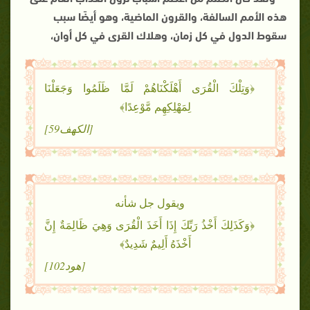
هذه الأمم السالفة، والقرون الماضية، وهو أيضًا سبب
سقوط الدول في كل زمان، وهلاك القرى في كل أوان،
﴿وَتِلْكَ الْقُرَى أَهْلَكْنَاهُمْ لَمَّا ظَلَمُوا وَجَعَلْنَا
لِمَهْلِكِهِم مَّوْعِدًا﴾
[الكهف59]
ويقول جل شأنه
﴿وَكَذَلِكَ أَخْذُ رَبِّكَ إِذَا أَخَذَ الْقُرَى وَهِيَ ظَالِمَةٌ إِنَّ
أَخْذَهُ أَلِيمٌ شَدِيدٌ﴾
[هود102]