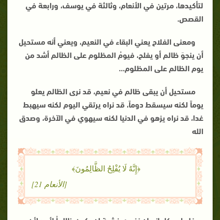
لتأكيدها، مرتين في الأنعام، وثالثة في يوسف، ورابعة في
القصص.
ومعنى الفلاح يعني البقاء في النعيم، ويعني أنه مستحيل
أن ينجوَ ظالم أو يفلح، فيومُ المظلوم على الظالم أشد من
يوم الظالم على المظلوم
...
مستحيل أن يبقى ظالم في نعيم، قد نرى الظالم يعلو
يوماً لكنه سيسقط دوماً، قد نراه يرتقي اليوم لكنه سيهبط
غدا، قد نراه يزهو في الدنيا لكنه سيهوي في الآخرة، وصدق
الله
﴿إِنَّهُ لَا يُفْلِحُ الظَّالِمُونَ﴾
[الأنعام 21]
فليراجع كل إنسان نفسه خشية ان يكون ظالماُ لأحد لأن