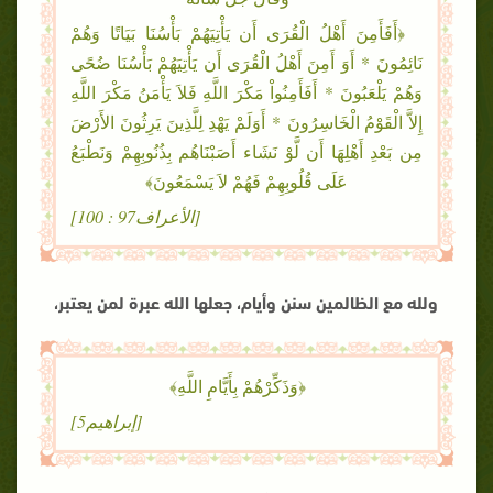
﴿أَفَأَمِنَ أَهْلُ الْقُرَى أَن يَأْتِيَهُمْ بَأْسُنَا بَيَاتًا وَهُمْ
نَائِمُونَ * أَوَ أَمِنَ أَهْلُ الْقُرَى أَن يَأْتِيَهُمْ بَأْسُنَا ضُحًى
وَهُمْ يَلْعَبُونَ * أَفَأَمِنُواْ مَكْرَ اللَّهِ فَلاَ يَأْمَنُ مَكْرَ اللَّهِ
إِلاَّ الْقَوْمُ الْخَاسِرُونَ * أَوَلَمْ يَهْدِ لِلَّذِينَ يَرِثُونَ الأَرْضَ
مِن بَعْدِ أَهْلِهَا أَن لَّوْ نَشَاء أَصَبْنَاهُم بِذُنُوبِهِمْ وَنَطْبَعُ
عَلَى قُلُوبِهِمْ فَهُمْ لاَ يَسْمَعُونَ﴾
[الأعراف97 : 100]
ولله مع الظالمين سنن وأيام، جعلها الله عبرة لمن يعتبر،
﴿وَذَكِّرْهُمْ بِأَيَّامِ اللَّهِ﴾
[إبراهيم5]