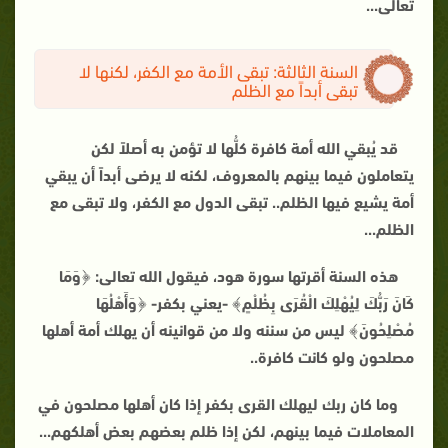
تعالى
...
السنة الثالثة: تبقى الأمة مع الكفر، لكنها لا
تبقى أبداً مع الظلم
قد يُبقي الله أمة كافرة كلُّها لا تؤمن به أصلاً لكن
يتعاملون فيما بينهم بالمعروف، لكنه لا يرضى أبداً أن يبقي
أمة يشيع فيها الظلم.. تبقى الدول مع الكفر، ولا تبقى مع
الظلم
...
هذه السنة أقرتها سورة هود، فيقول الله تعالى
:
﴿وَمَا
كَانَ رَبُّكَ لِيُهْلِكَ الْقُرَى بِظُلْمٍ﴾ -يعني بكفر- ﴿وَأَهْلُهَا
مُصْلِحُونَ﴾ ليس من سننه ولا من قوانينه أن يهلك أمة أهلها
مصلحون ولو كانت كافرة
..
وما كان ربك ليهلك القرى بكفر إذا كان أهلها مصلحون في
المعاملات فيما بينهم، لكن إذا ظلم بعضهم بعض أهلكهم
...