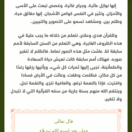
إنها نوازل عاثرة، وجراح غائرة، وغصص تبعث على الأسى
والأحزان، وتثير في النفس كوامن الأشجان. إنها حقائق مرة،
وظلم بين، ومشاهد تسمو على التصوير والتبيين
..
وللقرآن هدي وعلاج، نتعلم من خلاله ما يجب علينا في
هذه الظروف الغابرة، وهي التعلم من السنن السابقة لأمم
سابقة لنا، عاشت مثل هذه الصور تماما، فالظلم لا تتغير
صوره، فهناك أمم سابقة كانت تعيش حياة السعادة
والطمأنينة، تجبى إليها ثمرات كل شيء، ويأتيها رزقها رغدًا
من كل مكان، فظلمت وطغت، وعاثت في الأرض فسادا
وافترت، فإذا بالنعمة ترفع، والعافية تنزع، والنقمة تحل،
وينتقم الله منهم بسنة جارية من سننه القرآنية التي لا تتبدل
ولا تتغير،
قال تعالى
﴿ولن تجد لسنة الله تبديلا﴾