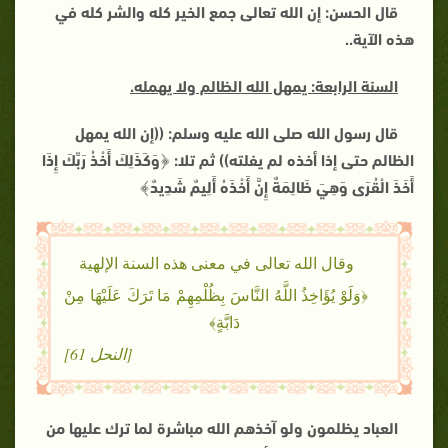
قال الحسن: إن الله تعالى جمع الخير كله والشر كله في
هذه الآية
..
السنة الرابعة: يمهل الله الظالم ولا يهمله
.
قال رسول الله صلى الله عليه وسلم: ((إن الله يمهل
الظالم حتى إذا أخذه لم يفلته)) ثم تلا: ﴿وَكَذَلِكَ أَخْذُ رَبِّكَ إِذَا
أَخَذَ الْقُرَى وَهِيَ ظَالِمَةٌ إِنَّ أَخْذَهُ أَلِيمٌ شَدِيدٌ﴾
وقال الله تعالى في معنى هذه السنة الإلهية
﴿وَلَوْ يُؤَاخِذُ اللَّهُ النَّاسَ بِظُلْمِهِمْ مَا تَرَكَ عَلَيْهَا مِنْ
دَابَّةٍ﴾
[النحل 61]
العباد يظلمون ولو آخذهم الله مباشرة لما ترك عليها من