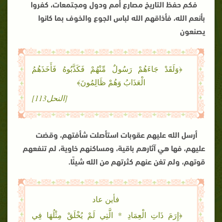
فكم حفظ التاريخ مصارع أمم ودول ومجتمعات، كفروا
بأنعم الله، فأذاقهم الله لباس الجوع والخوف بما كانوا
يصنعون
﴿وَلَقَدْ جَاءَهُمْ رَسُولٌ مِّنْهُمْ فَكَذَّبُوهُ فَأَخَذَهُمُ
الْعَذَابُ وَهُمْ ظَالِمُونَ﴾
[النحل113]
أرسل الله عليهم عقوبات استأصلت شأفتهم، وقضت
عليهم، فها هي آثارهم باقية، ومساكنهم خاوية، لم تنفعهم
قوتهم، ولم تغن عنهم كثرتهم من الله شيئًا
.
فأين عاد
﴿إِرَمَ ذَاتِ الْعِمَادِ * الَّتِي لَمْ يُخْلَقْ مِثْلُهَا فِي