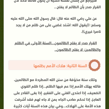
القرار صدر بأن الظالم لا يفلح
...
عن علي رضي الله عنه قال: قال رسول الله صلى الله عليه
وسلم: ((يقول الله: اشتد غضبي على من ظلم من لا يجد
ناصرا غيري)).
القرار صدر لا يفلح الظالمون...السنة الأولى في الظلم
والظالمين: لا يفلح الظالمون
..
السنة الثانية: هلاك الأمم بظلمها
وتلك سنة مخوّفة من سنن الله المطردة مع الظالمين،
فالله يهلك الأمم إذا عم فيها الظلم...إذا ظلم القوي
الضعيف، إذا اعتدى الغني على الفقير، إذا بغى القادر على
العاجز، إذا تحكم صاحب الجاه بمن لا جاه لهم فقد أشرفت
هذه الأمة على الهلاك...وفي بيان هذه السنة آيات كثيرة