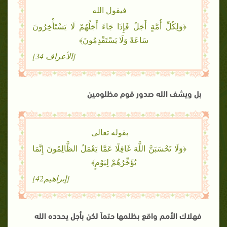
فيقول الله
﴿وَلِكُلِّ أُمَّةٍ أَجَلٌ فَإِذَا جَاءَ أَجَلُهُمْ لَا يَسْتَأْخِرُونَ
سَاعَةً وَلَا يَسْتَقْدِمُونَ﴾
[الأعراف 34]
بل ويشف الله صدور قوم مظلومين
بقوله تعالى
﴿وَلَا تَحْسَبَنَّ اللَّهَ غَافِلًا عَمَّا يَعْمَلُ الظَّالِمُونَ إِنَّمَا
يُؤَخِّرُهُمْ لِيَوْمٍ﴾
[إبراهيم42]
فهلاك الأمم واقع بظلمها حتماً لكن بأجل يحدده الله