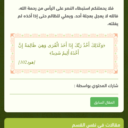
فلا يحملنكم استبطاء النصر على اليأس من رحمة الله،
فالله لا يعجل بعجلة أحد، ويملي للظالم حتى إذا أخذه لم
يفلته،
﴿وَكَذَلِكَ أَخْذُ رَبِّكَ إِذَا أَخَذَ الْقُرَى وَهِيَ ظَالِمَةٌ إِنَّ
أَخْذَهُ أَلِيمٌ شَدِيدٌ﴾
[هود102]
شارك المحتوي بواسطة :
المقال السابق
مقالات في نفس القسم