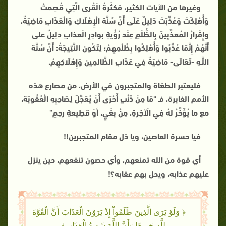
وغيرها من الآيات الكثير، فَكَثْرَةُ الْقُرَى الَّتِي قُصِمَتْ
وَأُهْلِكَتْ وَعُذِّبَتْ دَلِيلٌ عَلَى أَنَّ سُنَّةَ الْإِهْلَاكِ وَالْعَذَابِ مَاضِيَةٌ،
وَإِقْرَارُ المُعَذَّبِينَ بِالظُّلْمِ عِنْدَ رُؤْيَةِ بَوَادِرِ الْعَذَابِ دَلِيلٌ عَلَى
أَنَّهُمْ إِنَّمَا عُذِّبُوا وَأُهْلِكُوا بِظُلْمِهِمْ؛ لِتَكُونَ النَّتِيجَةُ: أَنَّ سُنَّةَ
اللَّـهِ -تَعَالَى- مَاضِيَةٌ فِي عَذَابِ الظَّالمِينَ وَإِهْلَاكِهِمْ
.
فليعتبر الطغاة والمتجبرون في الأرض، من مصارع هذه
الأمم الغابرة، فـ "مَا مِنْ ذَنْبٍ أَحْرَى أَنْ يُعَجِّلَ لِصَاحِبِهِ الْعُقُوبَةَ،
مَعَ مَا يُؤَخَّرُ لَهُ فِي الْآخِرَةِ، مِنْ بَغْيٍ، أَوْ قَطِيعَةِ رَحِمٍ"
فيا حسرة العاصين، ويا ذل مقام المتجبرين
!!
أي قوة من الله تمنعهم، وأي حصون تنفعهم، حين ينزل
عليهم عذابه، ويحل بهم عقابه؟
!
﴿ وَلَوْ يَرَى الَّذِينَ ظَلَمُواْ إِذْ يَرَوْنَ الْعَذَابَ أَنَّ الْقُوَّةَ
لِلَّهِ جَمِيعًا وَأَنَّ اللَّهَ شَدِيدُ الْعَذَابِ﴾