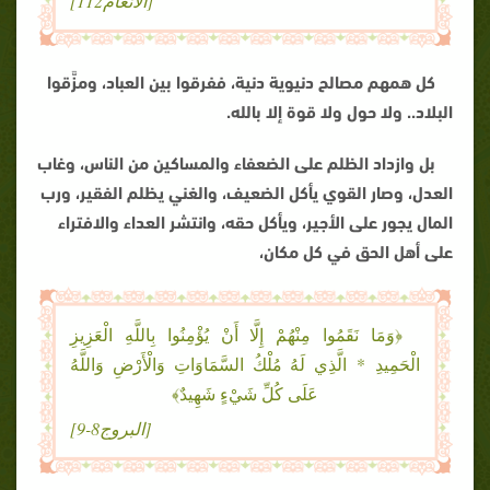
[الأنعام112]
كل همهم مصالح دنيوية دنية، ففرقوا بين العباد، ومزَّقوا
البلاد.. ولا حول ولا قوة إلا بالله
.
بل وازداد الظلم على الضعفاء والمساكين من الناس، وغاب
العدل، وصار القوي يأكل الضعيف، والغني يظلم الفقير، ورب
المال يجور على الأجير، ويأكل حقه، وانتشر العداء والافتراء
على أهل الحق في كل مكان،
﴿وَمَا نَقَمُوا مِنْهُمْ إِلَّا أَنْ يُؤْمِنُوا بِاللَّهِ الْعَزِيزِ
الْحَمِيدِ * الَّذِي لَهُ مُلْكُ السَّمَاوَاتِ وَالْأَرْضِ وَاللَّهُ
عَلَى كُلِّ شَيْءٍ شَهِيدٌ﴾
[البروج8-9]