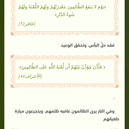
﴿يَوْمَ لا يَنفَعُ الظَّالِمِينَ مَعْذِرَتُهُمْ وَلَهُمُ اللَّعْنَةُ وَلَهُمْ
سُوءُ الدَّارِ﴾
[غافر52]
فقد حلَّ البأس، وتحقق الوعيد
﴿ فَأَذَّنَ مُؤَذِّنٌ بَيْنَهُمْ أَن لَّعْنَةُ اللَّهِ عَلَى الظَّالِمِينَ﴾
[الأعراف44]
.
وفي النار يرى الظالمون عاقبه ظلمهم، ويتجرعون مرارة
طغيانهم