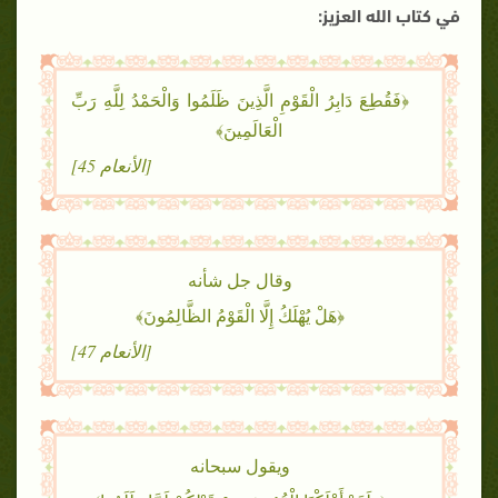
في كتاب الله العزيز:
﴿فَقُطِعَ دَابِرُ الْقَوْمِ الَّذِينَ ظَلَمُوا وَالْحَمْدُ لِلَّهِ رَبِّ
الْعَالَمِينَ﴾
[الأنعام 45]
وقال جل شأنه
﴿هَلْ يُهْلَكُ إِلَّا الْقَوْمُ الظَّالِمُونَ﴾
[الأنعام 47]
ويقول سبحانه