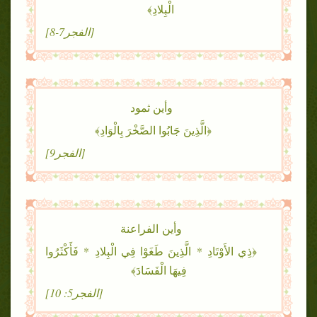
الْبِلادِ﴾
[الفجر7-8]
وأين ثمود
﴿الَّذِينَ جَابُوا الصَّخْرَ بِالْوَادِ﴾
[الفجر9]
وأين الفراعنة
﴿ذِي الأَوْتَادِ * الَّذِينَ طَغَوْا فِي الْبِلادِ * فَأَكْثَرُوا
فِيهَا الْفَسَادَ﴾
[الفجر5: 10]