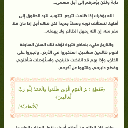
دابة ولكن يؤخرهم إلى أجل مسمى
...
الله يؤخرك إذا ظلمت لترجع، لتتوب، لترد الحقوق إلى
أهلها، لتستأنف توبة وعملاً جديداً لكن هناك أجل إذا حان فلا
مفر منه، إن الله يمهل الظالم ولا يهمله
...
والتاريخ مليء بنماذج كثيرة تؤكد تلك السنن السابقة
لقوم ظالمين معاندين، استكبروا في الأرض، وتجبروا على
الخلق، وإذا بهم قد انقضت فترتهم، واستُؤصلت شأفتهم،
وقطع دابرهم، وانتهوا عن آخرهم،
﴿فَقُطِعَ دَابِرُ الْقَوْمِ الَّذِينَ ظَلَمُواْ وَالْحَمْدُ لِلَّهِ رَبِّ
الْعَالَمِينَ﴾
[الأنعام45]
ولقد كان الظلم من أعظم أسباب نزول العذاب العام على