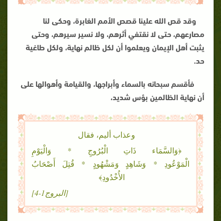
وقد قص الله علينا قصص الأمم الغابرة، وحكى لنا
مصارعهم، حتى لا نقتفي أثرهم، ولا نسير سيرهم، وحتى
يثبت أهل الإيمان ويعلموا أن لكل ظالم نهاية، ولكل طاغية
حد
.
فأقسم سبحانه بالسماء وأبراجها، والقيامة وأهوالها على
أن نهاية الظالمين بؤس شديد،
وعذاب أليم، فقال
﴿وَالسَّمَاء ذَاتِ الْبُرُوجِ * وَالْيَوْمِ
الْمَوْعُودِ * وَشَاهِدٍ وَمَشْهُودٍ * قُتِلَ أَصْحَابُ
الأُخْدُودِ﴾
[البروج1-4]