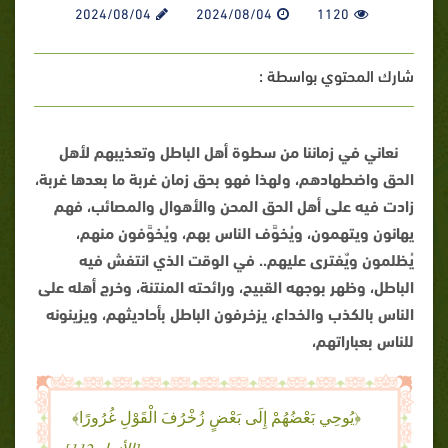
2024/08/04
2024/08/04
1120
شارك المحتوي بواسطة :
نعاني في زماننا من سطوة أهل الباطل وتعذيبهم لأهل
الحق واضطهادهم، ولهذا فهو بحق زمان غربة ما بعدها غربة،
زادت فيه على أهل الحق المحن والأهوال والمصائب، فهم
يهانون ويتهمون، ويُخوَّف الناس بهم، ويُخوَّفون منهم،
يُظلمون ويٌفترى عليهم.. في الوقت الذي انتفش فيه
الباطل، وظهر بوجهه القبيح، ورائحته المنتنة، وخرج أهله على
الناس بالكذب والخداع، يزخرفون الباطل بأحاديثهم، ويزينونه
للناس بعباراتهم،
﴿يُوحِي بَعْضُهُمْ إِلَى بَعْضٍ زُخْرُفَ الْقَوْلِ غُرُورًا﴾