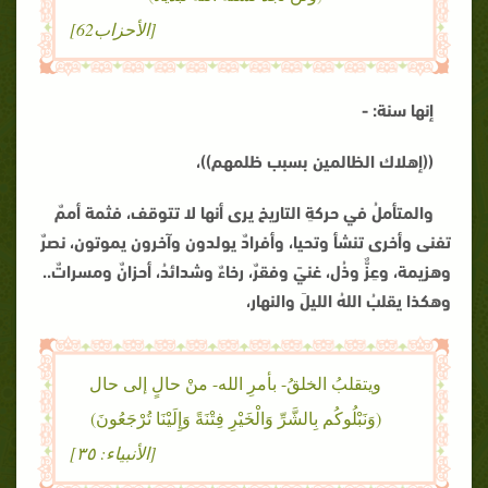
[الأحزاب62]
إنها سنة: -
((إهلاك الظالمين بسبب ظلمهم))،
والمتأملُ في حركةِ التاريخ يرى أنها لا تتوقف، فثمة أممٌ
تفنى وأخرى تنشأ وتحيا، وأفرادٌ يولدون وآخرون يموتون، نصرٌ
وهزيمة، وعِزٌّ وذُل، غنيً وفقرٌ، رخاءٌ وشدائدُ، أحزانٌ ومسراتٌ..
وهكذا يقلبُ اللهُ الليلَ والنهار،
ويتقلبُ الخلقُ- بأمرِ الله- منْ حالٍ إلى حال
(وَنَبْلُوكُم بِالشَّرِّ وَالْخَيْرِ فِتْنَةً وَإِلَيْنَا تُرْجَعُونَ)
[الأنبياء: ٣٥]