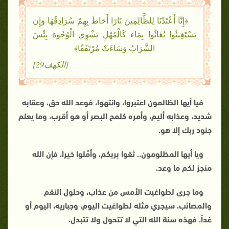
﴿إِنَّا أَعْتَدْنَا لِلظَّالِمِينَ نَارًا أَحَاطَ بِهِمْ سُرَادِقُهَا وَإِن
يَسْتَغِيثُوا يُغَاثُوا بِمَاء كَالْمُهْلِ يَشْوِي الْوُجُوهَ بِئْسَ
الشَّرَابُ وَسَاءَتْ مُرْتَفَقًا﴾
[الكهف29]
فيا أيها الظالمون اعتبروا، وانتهوا، فوعد الله حق، وعقابه
شديد، وعذابه أليم، وأمره كلمح البصر أو هو أقرب، وما يعلم
جنود ربك إلا هو
.
ويا أيها المظلومون.. ثقوا بربكم، وأمِّلوا خيرا، فإن الله
منجز لكم ما وعد
.
وما جرى لطواغيت الأمس من عذاب، وحلول النقم
والمصائب، سيجري مثله لطواغيت اليوم، وجباريه، اليوم أو
غداً، فهذه سنة الله التي لا تتحول ولا تتبدل
.