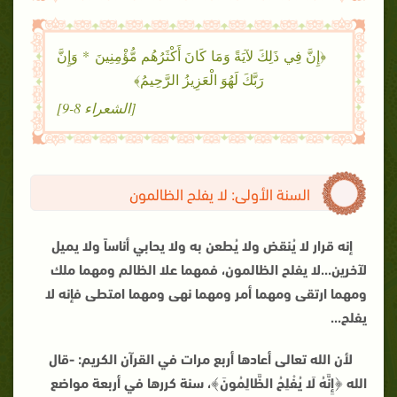
﴿إِنَّ فِي ذَلِكَ لآيَةً وَمَا كَانَ أَكْثَرُهُم مُّؤْمِنِينَ * وَإِنَّ
رَبَّكَ لَهُوَ الْعَزِيزُ الرَّحِيمُ﴾
[الشعراء 8-9]
السنة الأولى: لا يفلح الظالمون
إنه قرار لا يُنقض ولا يُطعن به ولا يحابي أناساً ولا يميل
لآخرين...لا يفلح الظالمون، فمهما علا الظالم ومهما ملك
ومهما ارتقى ومهما أمر ومهما نهى ومهما امتطى فإنه لا
يفلح
...
لأن الله تعالى أعادها أربع مرات في القرآن الكريم: -قال
الله
﴿إِنَّهُ لَا يُفْلِحُ الظَّالِمُونَ﴾، سنة كررها في أربعة مواضع