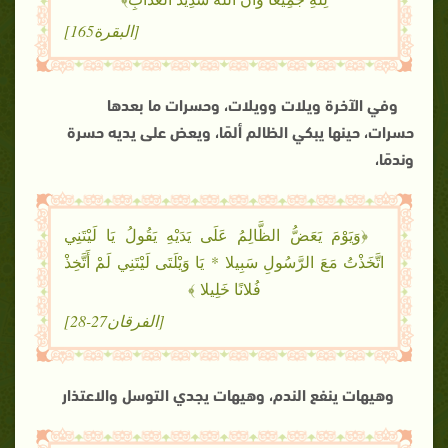
[البقرة165]
وفي الآخرة ويلات وويلات، وحسرات ما بعدها
حسرات، حينها يبكي الظالم ألمًا، ويعض على يديه حسرة
وندمًا،
﴿وَيَوْمَ يَعَضُّ الظَّالِمُ عَلَى يَدَيْهِ يَقُولُ يَا لَيْتَنِي
اتَّخَذْتُ مَعَ الرَّسُولِ سَبِيلا * يَا وَيْلَتَى لَيْتَنِي لَمْ أَتَّخِذْ
فُلانًا خَلِيلا ﴾
[الفرقان27-28]
وهيهات ينفع الندم، وهيهات يجدي التوسل والاعتذار