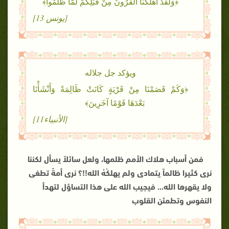
﴿وَلَقَدْ أَهْلَكْنَا الْقُرُونَ مِنْ قَبْلِكُمْ لَمَّا ظَلَمُوا﴾
[يونس 13]
ويؤكد جل جلاله
﴿وَكَمْ قَصَمْنَا مِنْ قَرْيَةٍ كَانَتْ ظَالِمَةً وَأَنْشَأْنَا
بَعْدَهَا قَوْمًا آخَرِينَ﴾
[الأنبياء11]
فمن أسباب هلاك الأمم ظلمها، ولعل سائلاً يسأل لكننا
نرى كثيرا ظالماً يتمادى ولم يهلكْهُ الله!!؟ نرى أمةً تطغى
ولا يقهرها الله... فيجيب الله على هذا التساؤل لتهدأ
النفوس وتطمئن القلوب