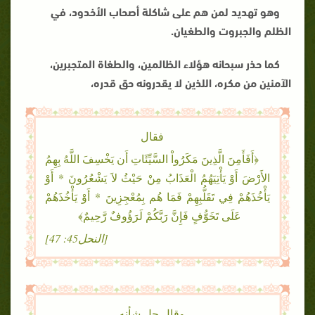
وهو تهديد لمن هم على شاكلة أصحاب الأخدود، في
الظلم والجبروت والطغيان
.
كما حذر سبحانه هؤلاء الظالمين، والطغاة المتجبرين،
الآمنين من مكره، اللذين لا يقدرونه حق قدره،
فقال
﴿أَفَأَمِنَ الَّذِينَ مَكَرُواْ السَّيِّئَاتِ أَن يَخْسِفَ اللَّهُ بِهِمُ
الأَرْضَ أَوْ يَأْتِيَهُمُ الْعَذَابُ مِنْ حَيْثُ لاَ يَشْعُرُونَ * أَوْ
يَأْخُذَهُمْ فِي تَقَلُّبِهِمْ فَمَا هُم بِمُعْجِزِينَ * أَوْ يَأْخُذَهُمْ
عَلَى تَخَوُّفٍ فَإِنَّ رَبَّكُمْ لَرَؤُوفٌ رَّحِيمٌ﴾
[النحل45: 47]
وقال جل شأنه