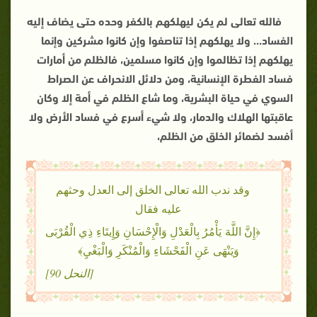
فالله تعالى لم يكن ليهلكهم بالكفر وحده حتى يضاف إليه
الفساد
...
ولا يهلكهم إذا تناصفوا وإن كانوا مشركين وإنما
يهلكهم إذا تظالموا وإن كانوا مسلمين، فالظلم من أمارات
فساد الفطرة الإنسانية، ومن دلائل الانحراف عن الصراط
السوي في حياة البشرية، وما شاع الظلم في أمة إلا وكان
عاقبتها الهلاك والدمار، ولا شيء أسرع في فساد الأرض ولا
أفسد لضمائر الخلق من الظلم،
وقد ندب الله تعالى الخلق إلى العدل وحثهم
عليه فقال
﴿إِنَّ اللَّهَ يَأْمُرُ بِالْعَدْلِ وَالْإِحْسَانِ وَإِيتَاءِ ذِي الْقُرْبَى
وَيَنْهَى عَنِ الْفَحْشَاءِ وَالْمُنْكَرِ وَالْبَغْيِ﴾
[النحل 90]