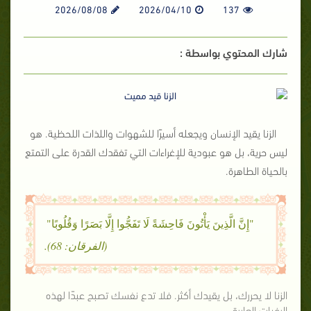
2026/08/08
2026/04/10
137
شارك المحتوي بواسطة :
الزنا يقيد الإنسان ويجعله أسيرًا للشهوات واللذات اللحظية. هو
ليس حرية، بل هو عبودية للإغراءات التي تفقدك القدرة على التمتع
بالحياة الطاهرة.
"إِنَّ الَّذِينَ يَأْتُونَ فَاحِشَةً لَا تَفَجُّوا إِلَّا بَصَرًا وَقُلُوبًا"
(الفرقان: 68).
الزنا لا يحررك، بل يقيدك أكثر. فلا تدع نفسك تصبح عبدًا لهذه
الرغبات العابرة.