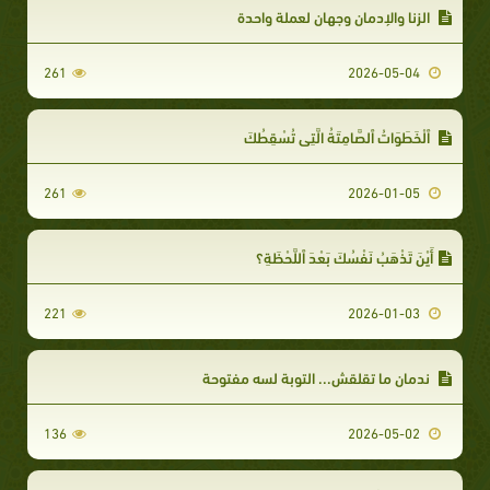
الزنا والإدمان وجهان لعملة واحدة
261
2026-05-04
ٱلْخَطَوَاتُ ٱلصَّامِتَةُ الَّتِي تُسْقِطُكَ
261
2026-01-05
أَيْنَ تَذْهَبُ نَفْسُكَ بَعْدَ ٱللَّحْظَةِ؟
221
2026-01-03
ندمان ما تقلقش... التوبة لسه مفتوحة
136
2026-05-02