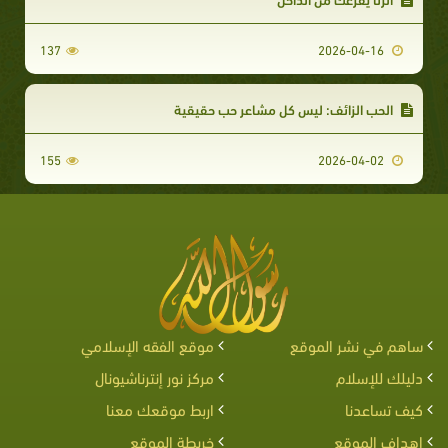
137
2026-04-16
الحب الزائف: ليس كل مشاعر حب حقيقية
155
2026-04-02
ساهم في نشر الموقع
موقع الفقه الإسلامي
دليلك للإسلام
مركز نور إنترناشيونال
كيف تساعدنا
اربط موقعك معنا
اهداف الموقع
خريطة الموقع