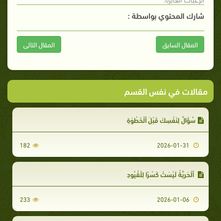
شارك المحتوي بواسطة :
المقال السابق
المقال التالى
مقالات في نفس القسم
سُؤَالٌ لِنَفْسِكَ قَبْلَ ٱلْخَطْوَةِ
182
2026-01-31
ٱلْحَرِيَّةُ لَيْسَتْ كَسْرًا لِلْقُيُودِ
233
2026-01-06