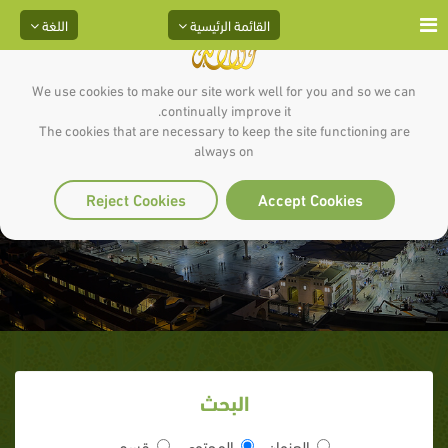
القائمة الرئيسية
اللغة
We use cookies to make our site work well for you and so we can
continually improve it.
The cookies that are necessary to keep the site functioning are
always on
الزنا قيد مميت
Reject Cookies
Accept Cookies
البحث
العنوان
المحتوى
قسم