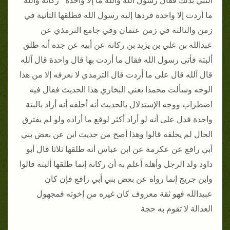
النبي بذلك فقال رسول الله والله ما إلا واحدة ركانة والله
ما أردت إلا واحدة فردها إليه رسول الله فطلقها الثانية في
زمن والثالثة في زمن عثمان وفي جامع الترمذي عن
عبدالله بن علي بن يزيد بن ركانة عن أبيه عن جده أنه طلق
ألبتة فأتى رسول الله فقال ما أردت بها قال واحدة قال آلله
قال آلله قال على ما أردت قال الترمذي لا نعرفه إلا من هذا
الوجه وسألت محمدا يعني البخاري هذا الحديث فقال فيه
اضطراب ووجه الإستدلال بالحديث أنه أحلفه أنه أراد بالبتة
واحدة فدل على أنه لو أراد أكثر لوقع ما أراده ولو لم يفترق
الحال لم يحلفه قالوا وهذا أصح من حديث ابن عن بعض بني
أبي رافع عن عكرمة عن ابن عباس أنه طلقها ثلاثا قال أبو
داود ولد الرجل وأهله أعلم به أن ركانة إنما طلقها ألبتة قالوا
وابن جريج إنما رواه عن بعض بني أبي رافع فإن كان
عبيدالله فهو ثقة معروف كان غيره من إخوته فمجهول
العدالة لا تقوم به حجة