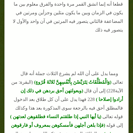
قطعا أنه إنما انشق القمر مرة واحدة والفرق معلوم بين ما
يكون في الزمان وبين ما يكون مثلين وجزأين ومرتين في
المضاعفة فالثاني يتصور فيه المرتين في آن واحد والأول لا
يتصور فيه ذلك
ومما يدل على أن الله لم يشرع الثلاث جملة أنه قال
تعالى
(وَالْمُطَلَّقَاتُ يَتَرَبَّصْنَ بِأَنْفُسِهِنَّ ثَلاثَةَ قُرُوءٍ)
(البقرة: من
الآية228) إلى أن قال
(وبعولتهن أحق بردهن في ذلك إن
أرادوا إصلاحا )
228 فهذا يدل على أن كل طلاق بعد الدخول
فالمطلق أحق فيه بالرجعة سوى المذكورة بعد هذا وكذلك
قوله تعالى
(يا أيها النبي إذا طلقتم النساء فطلقوهن لعدتهن )
إلى قوله
(فإذا بلغن أجلهن فأمسكوهن بمعروف أو فارقوهن