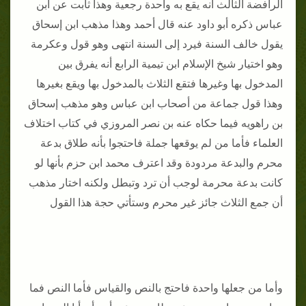
الرافضة الثالث أنه يقع به واحدة رجعية وهذا ثابت عن ابن
عباس ذكره أبو داود عنه قال أحمد وهذا مذهب ابن إسحاق
يقول خالف السنة فيرد إلى السنة انتهى وهو قول وعكرمة
وهو اختيار شيخ الإسلام ابن تيمية الرابع أنه يفرق بين
المدخول بها وغيرها فتقع الثلاث بالمدخول بها ويقع بغيرها
وهذا قول جماعة من أصحاب ابن عباس وهو مذهب إسحاق
بن راهويه فيما حكاه عنه بن نصر المروزي في كتاب اختلاف
العلماء فأما من لم يوقعها جملة فاحتجوا بأنه طلاق بدعة
محرم والبدعة مردودة وقد اعترف محمد ابن حزم بأنها لو
كانت بدعة محرمة لوجب أن ترد وتبطل ولكنه اختار مذهب
أن جمع الثلاث جائز غير محرم وستأتي حجة هذا القول
وأما من جعلها واحدة فاحتج بالنص والقياس فأما النص فما