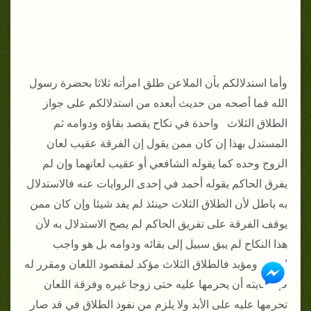
وأما استدلالكم بأن الملاعن طلق امرأته ثلاثا بحضرة رسول
الله فما أصحه من حديث أبعده من استدلالكم على جواز
الطلاق الثلاث واحدة في نكاح يقصد بقاؤه ودوامه ثم
المستدل بهذا إن كان ممن يقول إن الفرقة عقيب لعان
الزوج وحده كما يقوله الشافعي أو عقيب لعانهما وإن لم
يفرق الحاكم يقوله أحمد في إحدى الروايات عنه فالاستدلال
به باطل لأن الطلاق الثلاث حينئذ لم يفد شيئا وإن كان ممن
يوقف الفرقة على تفريق الحاكم لم يصح الاستدلال به لأن
هذا النكاح لم يبق سبيل إلى بقائه ودوامه بل هو واجب
الإزالة ومؤبد فالطلاق الثلاث مؤكد لمقصود اللعان ومقرر له
فإن غايته أن يحرمها عليه حتى زوجا غيره وفرقة اللعان
تحرمها عليه على الأبد ولا يلزم من نفوذ الطلاق في قد صار