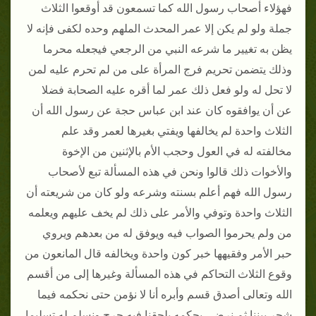
فهؤلاء أصحاب رسول الله كما تسمعون قد أوقعوا الثلاث
جملة ولو لم يكن إلا عمر المحدث الملهم وحده لكفى فإنه لا
يظن به تغيير ما شرعه النبي من الرجعي فيجعله محرما
وذلك يتضمن تحريم فرج المرأة على من لم تحرم عليه لمن
لا تحل له ولو فعل ذلك عمر لما أقره عليه الصحابة فضلا
عن أن يوافقوه كان عند ابن عباس حجة عن رسول الله أن
الثلاث واحدة لم يخالفها ويفتي بغيرها لعمر وقد علم
مخالفته له في العول وحجب الأم بالإثنين من الإخوة
والأخوات ذلك قالوا ونحن في هذه المسألة تبع لأصحاب
رسول الله فهم أعلم بسنته وشرعه ولو كان من شريعته أن
الثلاث واحدة وتوفي والأمر على ذلك لم يخف عليهم ويعلمه
من ولم يحرموا الصواب فيه ويوفق له من بعدهم ويروي
حبر الأمر وفقيهها خبر كون واحدة ويخالفه قال المانعون من
وقوع الثلاث التحاكم في هذه المسألة وغيرها إلى من أقسم
الله وتعالى أصدق قسم وأبره أنا لا نؤمن حتى نحكمه فيما
شجر بيننا ثم نرضى بحكمه يلحقنا فيه حرج ونسلم له تسليما