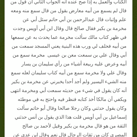
الكتاب والعمل به إذا صح عنده أنه الجواب الثاني أن قول من
قال لم يسمع من أبيه معارض بقول من قال سمع منه ومعه
علم وإثبات قال عبدالرحمن بن أبي حاتم سئل أبي عن
مخرمة بن بكير فقال صالح قال وقال ابن أبي أويس وجدت
في ظهر كتاب مالك سألت مخرمة عما يحدث به عن سمعها
من أبيه فحلف لي ورب هذه البنية يعني المسجد سمعت من
أبي وقال علي بن سمعت معن بن عيسى مخرمة سمع من
أبيه وعرض عليه ربيعة أشياء من رأي سليمان بن يسار
وقال علي ولا مخرمة سمع من أبيه كتاب سليمان لعله سمع
منه الشيء اليسير ولم أجد أحدا يخبرني عن مخرمة بن بكير
أنه كان يقول في شيء من حديثه سمعت أبي ومخرمة انتهى
ويكفي أن مالكا أخذ كتابه فنظر فيه واحتج به في موطئه
وكان يقول حدثني وكان رجلا صالحا وقال أبو حاتم سألت
إسماعيل بن أبي أويس قلت هذا الذي يقول بن أنس حدثني
الثقة من هو قال مخرمة بن بكير وقيل لأحمد بن صالح
المصري كان من ثقات الرجال قال نعم وقال ابن عدي عن