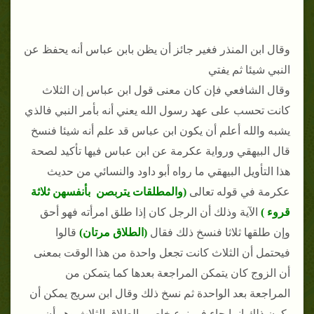
وقال ابن المنذر فغير جائز أن يظن بابن عباس أنه يحفظ عن
النبي شيئا ثم يفتي
وقال الشافعي فإن كان معنى قول ابن عباس إن الثلاث
كانت تحسب على عهد رسول الله يعني أنه بأمر النبي فالذي
يشبه والله أعلم أن يكون ابن عباس قد علم أنه شيئا فنسخ
قال البيهقي ورواية عكرمة عن ابن عباس فيها تأكيد لصحة
هذا التأويل البيهقي ما رواه أبو داود والنسائي من حديث
عكرمة في قوله تعالى
(والمطلقات يتربصن بأنفسهن ثلاثة
قروء )
الآية وذلك أن الرجل كان إذا طلق امرأته فهو أحق
وإن طلقها ثلاثا فنسخ ذلك فقال
(الطلاق مرتان)
قالوا
فيحتمل أن الثلاث كانت تجعل واحدة من هذا الوقت بمعنى
أن الزوج كان يتمكن المراجعة بعدها كما يتمكن من
المراجعة بعد الواحدة ثم نسخ ذلك وقال ابن سريج يمكن أن
يكون ذلك إنما جاء في نوع خاص الطلاق الثلاث وهو أن