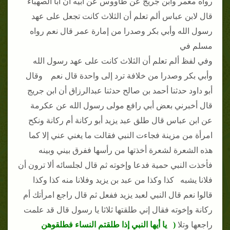
رواه معمر وابن جريج عن طاووس عن أبيه أن أبا الصهباء
قال لابن عباس ألم تعلم أن الثلاث كانت تجعل على عهد
رسول الله وأبي بكر وصدرا من إمارة عمر قال نعم رواه
مسلم في
وفي لفظ ألم تعلم أن الثلاث كانت على عهد رسول الله
وأبي بكر وصدرا من خلافة ترد إلى واحدة قال نعم وقال
أبو داود حدثنا أحمد بن صالح حدثنا عبدالرزاق أن ابن جريج
قال أخبرني بعض أبي رافع مولى رسول الله عن عكرمة
عن ابن عباس قال طلق عبد يزيد أبو ركانة أم ركانة ونكح
امرأة من مزينة فجاءت النبي فقالت ما يغني عني إلا كما
هذه الشعرة لشعرة أخذتها من رأسها ففرق بيني وبينه
فأخذت النبي حمية فدعا وإخوته ثم قال لجلسائه ألا ترون أن
فلانا يشبه كذا وكذا من عبد بن يزيد وفلانا منه كذا وكذا
قالوا نعم قال النبي لعبد يزيد ففعل ثم قال راجع امرأتك أم
ركانة وإخوته فقال إني طلقتها ثلاثا يا رسول قال قد علمت
راجعها وتلا
( يا أيها النبي إذا طلقتم النساء فطلقوهن