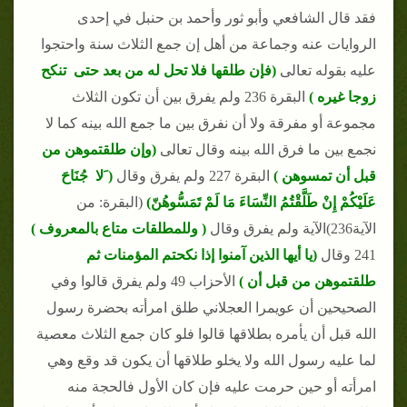
فقد قال الشافعي وأبو ثور وأحمد بن حنبل في إحدى
الروايات عنه وجماعة من أهل إن جمع الثلاث سنة واحتجوا
عليه بقوله تعالى
(فإن طلقها فلا تحل له من بعد حتى تنكح
زوجا غيره )
البقرة 236 ولم يفرق بين أن تكون الثلاث
مجموعة أو مفرقة ولا أن نفرق بين ما جمع الله بينه كما لا
نجمع بين ما فرق الله بينه وقال تعالى
(وإن طلقتموهن من
قبل أن تمسوهن )
البقرة 227 ولم يفرق وقال
( َلا جُنَاحَ
عَلَيْكُمْ إِنْ طَلَّقْتُمُ النِّسَاءَ مَا لَمْ تَمَسُّوهُنّ)
(البقرة: من
الآية236)الآية ولم يفرق وقال
( وللمطلقات متاع بالمعروف )
241 وقال
(يا أيها الذين آمنوا إذا نكحتم المؤمنات ثم
طلقتموهن من قبل أن )
الأحزاب 49 ولم يفرق قالوا وفي
الصحيحين أن عويمرا العجلاني طلق امرأته بحضرة رسول
الله قبل أن يأمره بطلاقها قالوا فلو كان جمع الثلاث معصية
لما عليه رسول الله ولا يخلو طلاقها أن يكون قد وقع وهي
امرأته أو حين حرمت عليه فإن كان الأول فالحجة منه