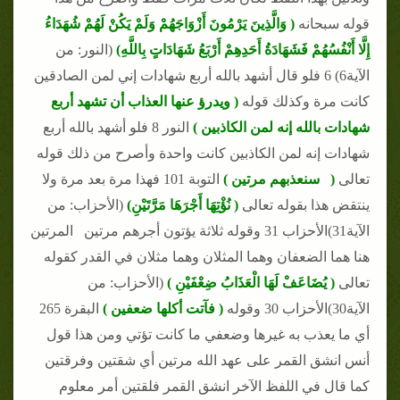
قوله سبحانه
( وَالَّذِينَ يَرْمُونَ أَزْوَاجَهُمْ وَلَمْ يَكُنْ لَهُمْ شُهَدَاءُ
إِلَّا أَنْفُسُهُمْ فَشَهَادَةُ أَحَدِهِمْ أَرْبَعُ شَهَادَاتٍ بِاللَّهِ)
(النور: من
الآية6) 6 فلو قال أشهد بالله أربع شهادات إني لمن الصادقين
كانت مرة وكذلك قوله
( ويدرؤ عنها العذاب أن تشهد أربع
شهادات بالله إنه لمن الكاذبين )
النور 8 فلو أشهد بالله أربع
شهادات إنه لمن الكاذبين كانت واحدة وأصرح من ذلك قوله
تعالى
( سنعذبهم مرتين )
التوبة 101 فهذا مرة بعد مرة ولا
ينتقض هذا بقوله تعالى
( نُؤْتِهَا أَجْرَهَا مَرَّتَيْنِ)
(الأحزاب: من
الآية31)الأحزاب 31 وقوله ثلاثة يؤتون أجرهم مرتين المرتين
هنا هما الضعفان وهما المثلان وهما مثلان في القدر كقوله
تعالى
( يُضَاعَفْ لَهَا الْعَذَابُ ضِعْفَيْنِ )
(الأحزاب: من
الآية30)الأحزاب 30 وقوله
( فآتت أكلها ضعفين )
البقرة 265
أي ما يعذب به غيرها وضعفي ما كانت تؤتي ومن هذا قول
أنس انشق القمر على عهد الله مرتين أي شقتين وفرقتين
كما قال في اللفظ الآخر انشق القمر فلقتين أمر معلوم