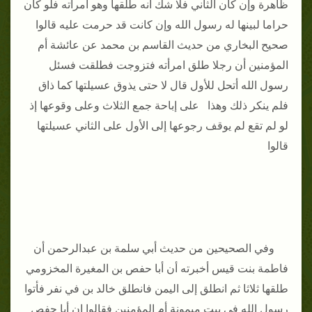
ظاهرة وإن كان الثاني فلا شك أنه طلقها وهو امرأته فلو كان
حراما لبينها له رسول الله وإن كانت قد حرمت عليه قالوا
صحيح البخاري من حديث القاسم بن محمد عن عائشة أم
المؤمنين أن رجلا طلق امرأته فتزوجت فطلقت فسئل
رسول الله أتحل للأول قال لا حتى يذوق عسيلتها كما ذاق
فلم ينكر ذلك وهذا على إباحة جمع الثلاث وعلى وقوعها إذ
لو لم تقع لم يوقف رجوعها إلى الأول على الثاني عسيلتها
قالوا
وفي الصحيحين من حديث أبي سلمة بن عبدالرحمن أن
فاطمة بنت قيس أخبرته أن أبا حفص بن المغيرة المخزومي
طلقها ثلاثا ثم انطلق إلى اليمن فانطلق خالد بن في نفر فأتوا
رسول الله في بيت ميمونة أم المؤمنين فقالوا إن أبا حفص