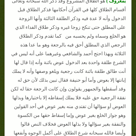
بمعروف )
هو الطلاق المشروع وقد ذكر الله سبحانه وتعالى
أقسام الطلاق كلها في القرآن أحكامها فذكر الطلاق قبل
الدخول وأنه لا عدة فيه وذكر الطلقة الثالثة وأنها الزوجة
على المطلق حتى تنكح زوجا غيره وذكر طلاق الفداء الذي
هو الخلع وسماه ولم يحسبه من كما تقدم وذكر الطلاق
الرجعي الذي المطلق أحق فيه بالرجعة وهو ما عدا هذه
الثلاثة وبهذا احتج أحمد والشافعي وغيرهما على أنه ليس في
الشرع طلقة واحدة بعد الدخول عوض بائنة وأنه إذا قال لها
أنت طالق طلقة بائنة كانت رجعية ويلغو وصفها وأنه لا يملك
إبانتها إلا بعوض وأما أبو حنيفة فقال تبين بذلك لأن حق له
وقد أسقطها والجمهور يقولون وإن كانت الرجعة حقا له لكن
نفقة الرجعية حق عليه فلا يملك إسقاطه إلا باختيارها وبذلها
العوض أو سؤالها أن تفتدي منه بغير عوض في أحد القولين
وهو جواز الخلع بغير عوض وإما إسقاط حقها من الكسوة
والنفقة بغير سؤالها ولا بذلها العوض فخلاف النص قالوا
وأيضا فالله سبحانه شرع الطلاق على أكمل الوجوه وأنفعها