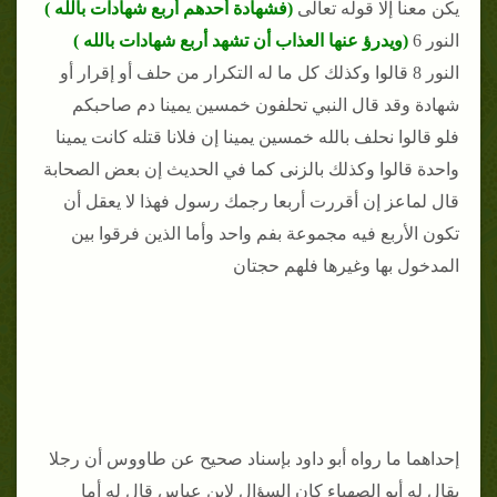
يكن معنا إلا قوله تعالى
(فشهادة أحدهم أربع شهادات بالله )
النور 6
(ويدرؤ عنها العذاب أن تشهد أربع شهادات بالله )
النور 8 قالوا وكذلك كل ما له التكرار من حلف أو إقرار أو
شهادة وقد قال النبي تحلفون خمسين يمينا دم صاحبكم
فلو قالوا نحلف بالله خمسين يمينا إن فلانا قتله كانت يمينا
واحدة قالوا وكذلك بالزنى كما في الحديث إن بعض الصحابة
قال لماعز إن أقررت أربعا رجمك رسول فهذا لا يعقل أن
تكون الأربع فيه مجموعة بفم واحد وأما الذين فرقوا بين
المدخول بها وغيرها فلهم حجتان
إحداهما ما رواه أبو داود بإسناد صحيح عن طاووس أن رجلا
يقال له أبو الصهباء كان السؤال لابن عباس قال له أما