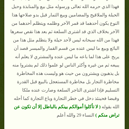
فهذا الذي حرمه الله تعالى ورسوله مثل بيع والمنابذة وحبل
الحبلة والملاقيح والمضامين وبيع الثمار قبل بدو صلاحها هذا
النوع يكون أحدهما قد قمر الآخر وظلمه ويتظلم أحدهما من
الآخر بخلاف الذي قد اشترى السلعة ثم بعد هذا نقص سعرها
فهذا من الله سبحانه ليس لأحد حيلة ولا يتظلم مثل هذا من
البائع وبيع ما ليس عنده من قسم القمار والميسر قصد أن
يربح على هذا لما باعه ما ليس عنده والمشتري لا يعلم أنه
يبيعه ثم من غيره وأكثر الناس لو علموا ذلك لم يشتروا منه
بل يذهبون ويشترون من حيث هو وليست هذه المخاطرة
مخاطرة التجار بل مخاطرة المستعجل بالبيع قبل القدرة
التسليم فإذا اشترى التاجر السلعة وصارت عنده ملكا
وقبضا فحينئذ دخل في خطر التجارة وباع التجارة كما أحله
الله بقوله
( لا تأكلوا أموالكم بينكم بالباطل إلا أن تكون عن
تراض منكم )
النساء 29 والله أعلم