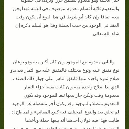
حبل الحبلة وهو معدوم يتضمن غررا وترددا في حصوله
والمعدوم ثلاثة أقسام معدوم موصوف في الذمة فهذا يجوز
بيعه اتفاقا وإن كان أبو شرط في هذا النوع أن يكون وقت
العقد في الوجود من حيث الجملة وهذا هو السلم ذكره إن
شاء الله تعالى
والثاني معدوم تبع للموجود وإن كان أكثر منه وهو نوعان
نوع متفق عليه ونوع مختلف فالمتفق عليه بيع الثمار بعد بدو
صلاح ثمرة واحدة منها فاتفق الناس على جواز ذلك الصنف
الذي بدا صلاح واحدة منه وإن كانت بقية أجزاء الثمار
معدومة وقت ولكن جاز بيعها تبعا للموجود وقد يكون
المعدوم متصلا بالموجود وقد يكون أخر منفصلة عن الوجود
لم تخلق بعد والنوع المختلف فيه كبيع المقاثيء والمباطخ إذا
طابت فهذا فيه قولان أحدهما أنه بيعها جملة ويأخذها
المشتري شيئا بعد شيء جرت به العادة ويجري مجرى بيع