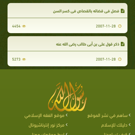
فصل في قضائه بالقصاص في كسر السن
4454
2007-11-28
ذكر قول علي بن أبي طالب رضي الله عنه
5273
2007-11-28
ساهم في نشر الموقع
موقع الفقه الإسلامي
دليلك للإسلام
مركز نور إنترناشيونال
كيف تساعدنا
اربط موقعك معنا