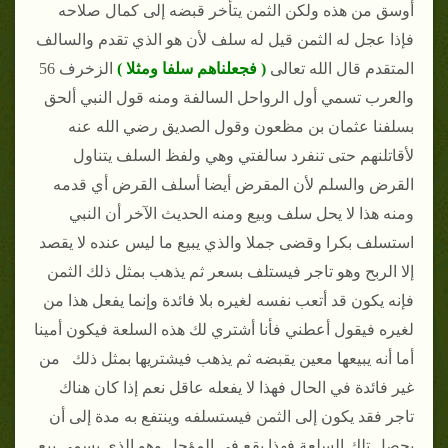
أوسق من هذه ولكن الثمن يتأخر قبضه إلى كمال صلاحه
فإذا عجل له الثمن قيل له سلف لأن هو الذي تقدم والسالف
المتقدم قال الله تعالى
( فجعلناهم سلفا ومثلا )
الزخرف 56
والعرب تسمي أول الرواحل السالفة ومنه قول النبي ألحق
بسلفنا عثمان بن مظعون وقول الصديق رضي الله عنه
لأقاتلنهم حتى تنفرد سالفتي وهي ولفظ السلف يتناول
القرض والسلم لأن المقرض أيضا أسلف القرض أي قدمه
ومنه هذا لا يحل سلف وبيع ومنه الحديث الآخر أن النبي
استسلف بكرا وقضى جملا والذي يبيع ما ليس عنده لا يقصد
إلا الربح وهو تاجر فيستلف بسعر ثم يذهب بمثل ذلك الثمن
فإنه يكون قد أتعب نفسه لغيره بلا فائدة وإنما يفعل هذا من
لغيره فيقول أعطني فأنا أشتري لك هذه السلعة فيكون أمينا
أما أنه يبيعها معين يقبضه ثم يذهب فيشتريها بمثل ذلك من
غير فائدة في الحال فهذا لا يفعله عاقل نعم إذا كان هناك
تاجر فقد يكون إلى الثمن فيستسلفه وينتفع به مدة إلى أن
يحصل تلك السلعة فهذا يقع في المؤجل وهو الذي يسمى بيع