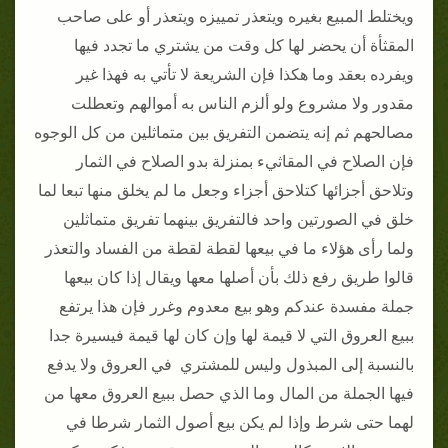
ويختلط المبيع بغيره ويتعذر تمييزه ويتعذر أو على صاحب
المقثأة أن يحضر لها كل وقت من يشتري ما تجدد فيها
ويفرده بعقد وما هكذا فإن الشريعة لا تأتي به فهذا غير
مقدور ولا مشروع ولو ألزم الناس به أموالهم وتعطلت
مصالحهم ثم إنه يتضمن التفريق بين متماثلين من كل الوجوه
فإن الصلاح في المقاثيء بمنزلة بدو الصلاح في الثمار
وتلاحق أجزائها كتلاحق أجزاء وجعل ما لم يخلق منها تبعا لما
خلق في الصورتين واحد فالتفريق بينهما تفريق متماثلين
ولما رأى هؤلاء ما في بيعها لقطة لقطة من الفساد والتعذر
قالوا طريق رفع ذلك بأن أصلها معها ويقال إذا كان بيعها
جملة مفسدة عندكم وهو بيع معدوم وغرر فإن هذا يرتفع
ببيع العروق التي لا قيمة لها وإن كان لها قيمة فيسيرة جدا
بالنسبة إلى المبذول وليس للمشتري في العروق ولا يدفع
فيها الجملة من المال وما الذي حصل ببيع العروق معها من
لهما حتى شرط وإذا لم يكن بيع أصول الثمار شرطا في