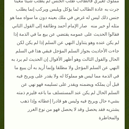
مملوك لغيري فالطالب طلب الجنس لم يطلب شيئا معينا
جرت به عادة الطالب لما يؤكل ويلبس ويركب إنما يطلب
جنس ذلك ليس له غرض في ملك بعينه دون ما سواه مما هو
مثله أو خير منه صار الإمام أحمد وطائفة إلى القول الثاني
فقالوا الحديث على عمومه يقتضي عن بيع ما في الذمة إذا
لم يكن عنده وهو يتناول النهي عن السلم إذا لم يكن لكن
جاءت الأحاديث بجواز السلم المؤجل فبقي هذا في السلم
الحال والقول الثالث وهو أظهر الأقوال إن الحديث لم يرد به
النهي عن السلم المؤجل ولا مطلقا وإنما أريد به أن يبيع ما
في الذمة مما ليس هو مملوكا له ولا يقدر على ويربح فيه
قبل أن يملكه ويضمنه ويقدر على تسليمه فهو نهي عن
السلم الحال لم يكن عند المستسلف ما باعه فليزم ذمته
بشيء حال ويربح فيه وليس هو قادرا إعطائه وإذا ذهب
يشتريه فقد يحصل وقد لا يحصل فهو من نوع الغرر
والمخاطرة