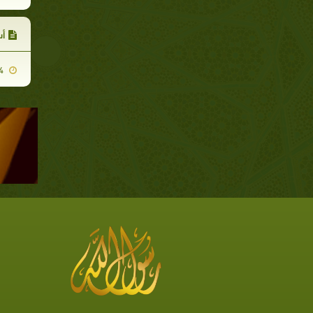
أس
2008-01-24