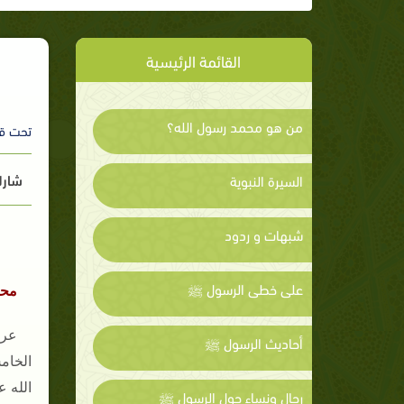
القائمة الرئيسية
من هو محمد رسول الله؟
تحت ق
شارك
السيرة النبوية
شبهات و ردود
على خطى الرسول ﷺ
محر
عرف
أحاديث الرسول ﷺ
الخام
الله 
رجال ونساء حول الرسول ﷺ