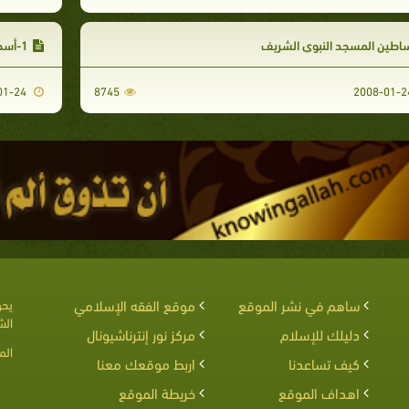
اطين المسجد النبوي الشريف
1-أسطوانة عائشة رضي الله عنها
2008-01-24
8745
ساهم في نشر الموقع
موقع الفقه الإسلامي
يحق
الش
دليلك للإسلام
مركز نور إنترناشيونال
الم
كيف تساعدنا
اربط موقعك معنا
اهداف الموقع
خريطة الموقع