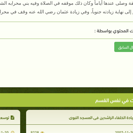
قة وصلى عندها أياماً وكان ذلك موقفه في الصلاة وفيه بني محرابه ا
 إلى نهاية زيادته جنوباً، وفي زيادة عثمان رضي الله عنه وقف في محراب
 المحتوي بواسطة :
ال السابق
ت في نفس القسم
ادة الخلفاء الراشدين في المسجد النبوي
توسعة
2007-11-20
9228