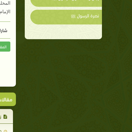
المخل
الإمام
نصرة الرسول ﷺ
شارك
المق
مقالا
زي
2007-11-20