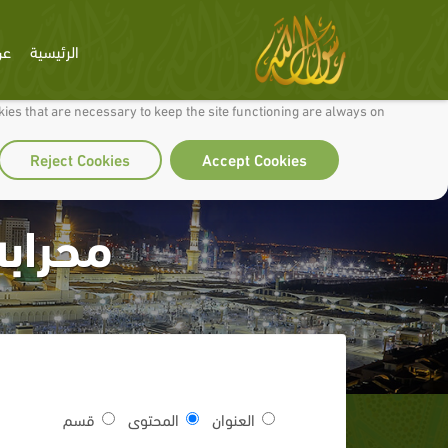
الرئيسية
عن
 to make our site work well for you and so we can continually improve it.
ies that are necessary to keep the site functioning are always on
Reject Cookies
Accept Cookies
محرابه
العنوان
المحتوى
قسم