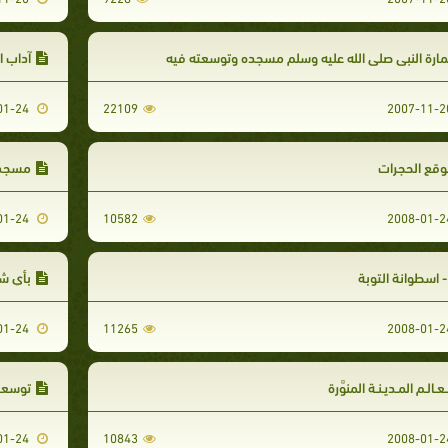
ارة النبي صلى الله عليه وسلم مسجده وتوسعته فيه
آداب ا
2008-01-24
22109
قع الحجرات
مسجد 
2008-01-24
10582
وبة
بأي شي
2008-01-24
11265
عـالـم المـديـنـة المنوَّرة
توسعة 
2008-01-24
10843