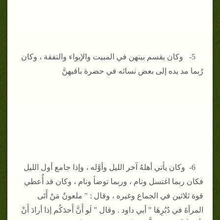
5- وكان يقسم بينهن في المبيت والإيواء والنفقة ، وكان
رُبما مد يده إلى بعض نسائه في حضرة باقيهنَّ
6- وكان يأتي أهلهُ آخر الليل وأوَّله ، وإذا جامع أول الليل
فكان ربما اغتسل ونام ، وربما توضأ ونام ، وكان قد أُعطي
قوة ثلاثين في الجماع وغيره ، وقال : " ملعونٌ مَنْ أَتَى
المرأةَ في دُبُرِهَا " أبي داود . وقال " لَو أَنَّ أَحدَكُم إذا أرادَ أَنْ