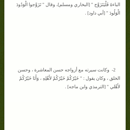
الباءةَ فَلْيَتَزَوَّج " [البخاري ومسلم]، وقال " تَزَوَّجوا الْوَدُودَ
الْوَلُودَ " [أبي داود] .
2- وكانت سيرته مع أزواجه حسن المعاشرة ، وحسن
الخلق ، وكان يقول : " خَيْرُكُمْ خَيْرُكُمْ لأَهْلِهِ ، وَأَنَا خَيْرُكُمْ
لأَهْلي " [الترمذي وابن ماجه] .