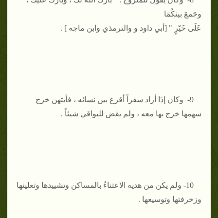
وجَمعَ بينكُمَا
عَلَى خَيْرٍ " [أبي داود و والترمذي وابن ماجه ] .
9- وكان إذَا أراد سفراً أقرع بين نسائه ، فأيتهن خرج
سهمها خرج بها معه ، ولم يقض للبواقي شيئاً .
10- ولم يكن من هديه الاعتناءُ بالمساكن وتشييدها وتعليتها
وزخرفتها وتوسيعها .