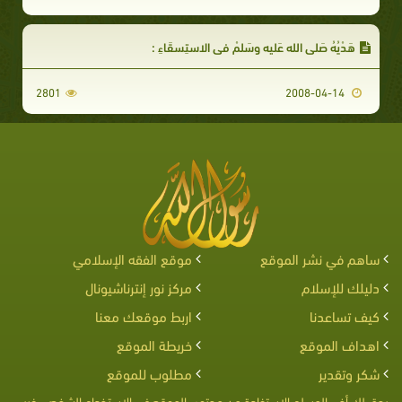
هَدْيُهُ صَلى الله عَليه وسَلمْ في الاستِسقَاءِ :
2801
2008-04-14
ساهم في نشر الموقع
موقع الفقه الإسلامي
دليلك للإسلام
مركز نور إنترناشيونال
كيف تساعدنا
اربط موقعك معنا
اهداف الموقع
خريطة الموقع
شكر وتقدير
مطلوب للموقع
يحق لك أخى المسلم الإستفادة من محتوى الموقع فى الإستخدام الشخصى غير