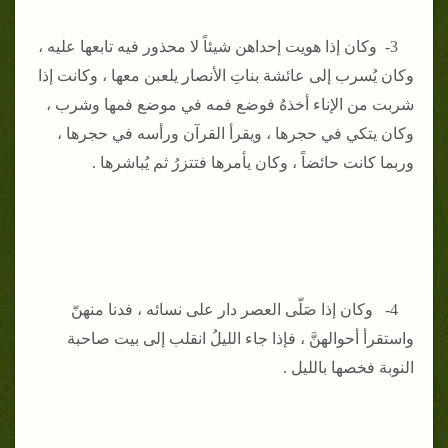
3- وكان إذا هويت إحداهن شيئاً لا محذور فيه تابعها عليه ،
وكان يُسرب إلى عائشة بناتِ الأنصار يلعبن معها ، وكانت إذا
شربت من الإناء أخذهُ فوضع فمه في موضع فمها وشرب ،
وكان يتكي في حجرها ، ويقرأ القرآن ورأسه في حجرها ،
وربما كانت حائضاً ، وكان يأمرها فتتزرُ ثم يُباشرها .
4- وكان إذا صَلّى العصر دار على نسائه ، فدنا منهنّ
واستقرأ أحوالهنَّ ، فإذا جاء الليلُ انقلب إلى بيت صاحبة
النوبة فخصها بالليل .