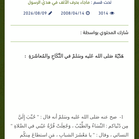
تحت قسم :
ماجاء بحرف الألف في هديُ الرسول
2026/08/09
2008/04/14
3014
شارك المحتوي بواسطة :
هَدْيُهُ صَلى الله عَليه وسَلمْ في النِّكَاحِ والمُعاشَرَةِ :
1- صح عنه صَلى الله عَليه وسَلمْ أنه قال : " حُبِّبَ إِلَيَّ
مِن دُنْياكم : النِّسَاءُ والطِّيْبُ ، وَجُعِلَتْ قُرَّةُ عَيْني في الصَّلاةِ "
النسائي ، وقال : " يا مَعْشَرَ الشبابِ ، مَنِ استطاعَ مِنكُم