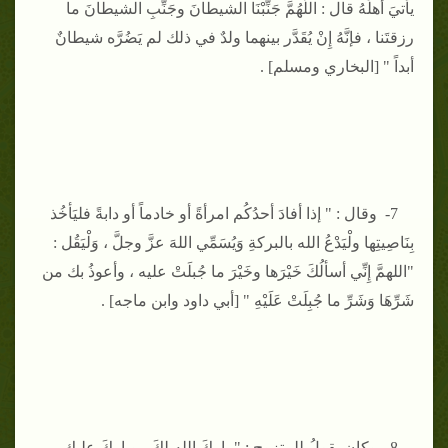
يأتيَ أهلَهُ قال : اللَّهُمَّ جَنِّبْنَا الشيطانَ وجَنِّبِ الشيطانَ ما
رزقتَنا ، فإنَّهُ إِنْ يُقَدَّر بينهما ولدٌ في ذلك لم يَضُرَّه شيطانٌ
أبداً " [البخاري ومسلم] .
7- وقال : " إذا أفادَ أحدُكُم امرأةً أو خادماً أو دابةً فليَأخُذ
بِنَاصِيتِها ولْيَدْعُ الله بالبركةِ وَيُسَمِّي اللهَ عزَّ وجلَّ ، وَلْيَقُل :
"اللهمَّ إِنِّي أسألُكَ خَيْرَها وخَيْرَ ما جُبلَتْ عليه ، وأعوذُ بك من
شَرِّهَا وَشَرِّ ما جُبِلَتْ عَلَيْهِ " [أبي داود وابن ماجه] .
8- وكان يقولُ للمتزوج : " باركَ الله لكَ ، وباركَ عليك ،