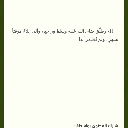
11- وطلَّق صَلى الله عَليه وسَلمْ وراجع ، وآلى إيلاءً مؤقتاً
بشهرٍ ، ولم يُظاهر أبداً .
شارك المحتوي بواسطة :