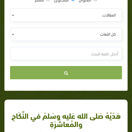
المقالات
كل اللغات
هَدْيُهُ صَلى الله عَليه وسَلمْ في النِّكَاحِ
والمُعاشَرَةِ