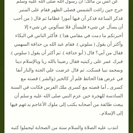
عن أنس بن مالك: أن رسول الله صلى الله عليه وسلم
خرج حين زاغت الشمس فصلى الظهر فقام على المنبر
فذكر الساعة فذكر أن فيها أمورا عظاما ثم قال ( من أحب
أن يسأل عن شيء فليسأل فلا تسألوني عن شيء إلا
أخبرتكم ما دمت في مقامي هذا ). فأكثر الناس في البكاء
وأكثر أن يقول ( سلوني ). فقام عبد الله بن حذافة السهمي
فقال من أبي؟ قال ( أبو حذافة ). ثم أكثر أن يقول ( سلوني ).
فبرك عمر على ركبتيه فقال رضينا بالله ربا وبالإسلام دينا
وبمحمد نبيا فسكت. ثم قال عرضت علي الجنة والنار آنفا
في عرض هذا الحائط فلم أر كالخير (والشر ) قصته مع
كسرى ـ أما قصته مع كسرى ملك الفرس فكانت في السنة
السادسة للهجرة حين عزم النبي صلى الله عليه و سلم أن
يبعث طائفة من أصحابه بكتب إلى ملوك الأعاجم يدعهم فيها
إلى الإسلام..
انتدب عليه الصلاة والسلام ستة من الصحابة ليحملوا كتبه