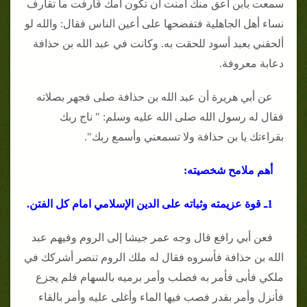
سمعت بابن أعق منك أمنت أن تكون أمك قارفت ما تقارف
نساء أهل الجاهلية فتفضحها على أعين الناس فقال: والله لو
ألحقني بعبد أسود للحقت به. وكانت في عبد الله بن حذافة
دعابة معروفة.
عن أبي هريرة أن عبد الله بن حذافة صلى فجهر بصلاته
فقال له رسول الله صلى الله عليه وسلم: " ناج ربك
بقراءتك يا بن حذافة ولا تسمعني وأسمع ربك".
أهم ملامح شخصيته:
1ـ قوة عزيمته وثباته على الدين الإسلامي امام كل الفتن.
فعن أبي رافع قال وجه عمر جيشا إلى الروم وفيهم عبد
الله بن حذافة فأسروه فقال له ملك الروم تنصر أشركك في
ملكي فأبى فأمر به فصلب وأمر برميه بالسهام فلم يجزع
فأنزل وأمر بقدر فصب فيها الماء وأغلى عليه وأمر بالقاء