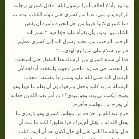
يدا بيد وأنا لا أخالف أمرا لرسول الله.. فقال كسرى لرجاله:
اتركوه يدنو مني، فدنا من كسرى حتى ناوله الكتاب بيده، ثم
دعا كسرى كاتبا عربيا من أهل الحيرة وأمره أن يفض
الكتاب بين يديه، وأن يقرأه عليه فإذا فيه: " بسم الله
الرحمن الرحيم، من محمد رسول الله إلى كسرى عظيم
فارس، سلام على من اتبع الهدى....."
فما أن سمع كسرى من الرسالة هذا المقدار حتى اشتعلت
نار الغضب في صدره، فاحمر وجهه، وانتفخت أوداجه لأن
الرسول الله صلى الله عليه وسلم بدأ بنفسه... فجذب
الرسالة من يد كاتبه وجعل يمزقها دون أن يعلم ما فيها وهو
يصيح: أيكتب لي بهذ، وهو عبدي؟!! ثم أمر بعبد الله بن حذافة
أن يخرج من مجلسه فأخرج.
خرج عبد الله بن حذافة من مجلس كسرى وهو لا يدري ما
يفعل الله له... أيقتل أم يترك حرا طليق؟ لكنه ما لبث أن
قال: والله ما أبالي على أي حال أكون بعد أن أديت كتاب