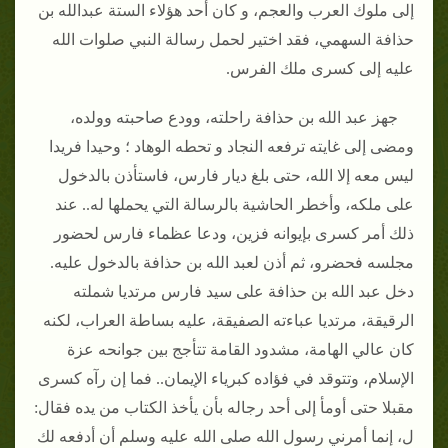
إلى ملوك العرب والعجم، و كان أحد هؤلاء الستة عبدالله بن
حذافة السهمي، فقد اختير لحمل رسالة النبي صلوات الله
عليه إلى كسرى ملك الفرس.
جهز عبد الله بن حذافة راحلته، وودع صاحبته وولده،
ومضى إلى غايته ترفعه النجاد و تحطه الوهاد ؛ وحيدا فريدا
ليس معه إلا الله، حتى بلغ ديار فارس، فاستأذن بالدخول
على ملكه، وأخطر الحاشية بالرسالة التي يحملها له.. عند
ذلك أمر كسرى بإيوانه فزين، ودعا عظماء فارس لحضور
مجلسه فحضرو، ثم أذن لعبد الله بن حذافة بالدخول عليه.
دخل عبد الله بن حذافة على سيد فارس مرتديا شملته
الرقيقة، مرتديا عباءته الصفيقة، عليه بساطة العراب، لكنه
كان عالي الهامة، مشدود القامة تتأجج بين جوانحه عزة
الإسلام، وتتوقد في فؤاده كبرياء الإيمان.. فما إن رآه كسرى
مقبلا حتى أومأ إلى أحد رجاله بأن يأخذ الكتاب من يده فقال:
ل، إنما أمرني رسول الله صلى الله عليه وسلم أن أدفعه لك