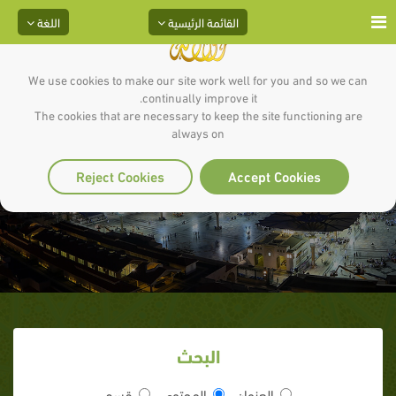
القائمة الرئيسية
اللغة
We use cookies to make our site work well for you and so we can
continually improve it.
The cookies that are necessary to keep the site functioning are
always on
عبد الله بن حذافة
Reject Cookies
Accept Cookies
البحث
العنوان
المحتوى
قسم