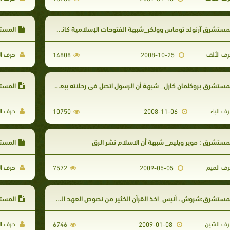
مستشرق آرنولد توماس وولكر_شبهة الفتوحات الإسلامية كانت بحثاً عن الغنائم والمكاسب المادية
المستشرق
ف الألف
حرف ال
14808
2008-10-25
مستشرق بروكلمان كارل_ شبهة أن الرسول اتصل فى رحلاته ببعض اليهود والنصارى
المستش
ف الباء
حرف ال
10750
2008-11-06
مستشرق : موير ويليم_ شبهة أن الاسلام نشر الرق
المستش
ف الميم
حرف ال
7572
2009-05-05
مستشرق:شروش ، أنيس_اخذ القرآن الكثير من نصوص العهد الجديد
المستشر
ف الشين
حرف ال
6746
2009-01-08