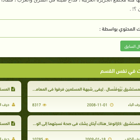
 ؟! .
 المحتوي بواسطة :
ال السابق
ت في نفس القسم
مستشرق بْرُوفَنْسال ، لِيفي_شبهة المسلمين فرقوا في المعاملة بين من أسلم صلحاً ومن أسلم عنوة
المستشرق
ف الباء
حرف الب
8317
2008-11-01
مستشرق :كازانوفا_هناك آيتان يشك فى صحة نسبتهما إلى الوحى النبوى
المستشرق
ف الكاف
حرف ال
10785
2009-01-18