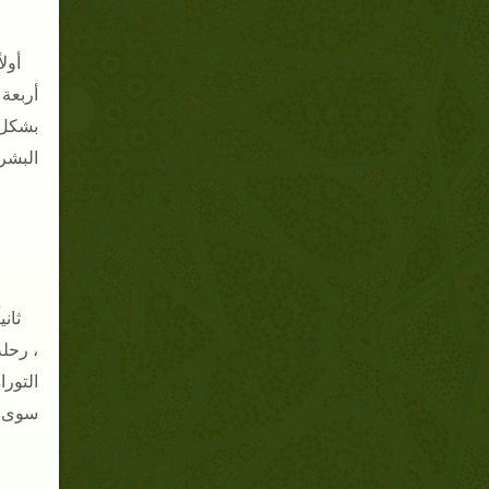
أولا
أربعة 
بشكل 
البشري
ثانيا
، رحلة
التورا
سوى ب