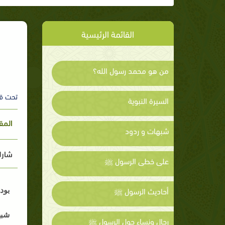
القائمة الرئيسية
من هو محمد رسول الله؟
تحت ق
السيرة النبوية
المق
شبهات و ردود
شارك
على خطى الرسول ﷺ
أحاديث الرسول ﷺ
بود
شبه
رجال ونساء حول الرسول ﷺ