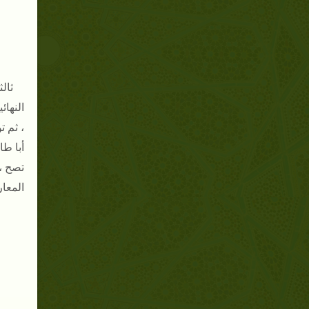
ثالث
النهائ
، ثم 
أبا طا
تصح ،
المعا