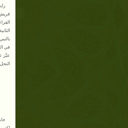
رابع
قريش 
القراءة
الثاني
بالنبي
في ال
عبَّر 
النحل : 03
خام
اكتسبه