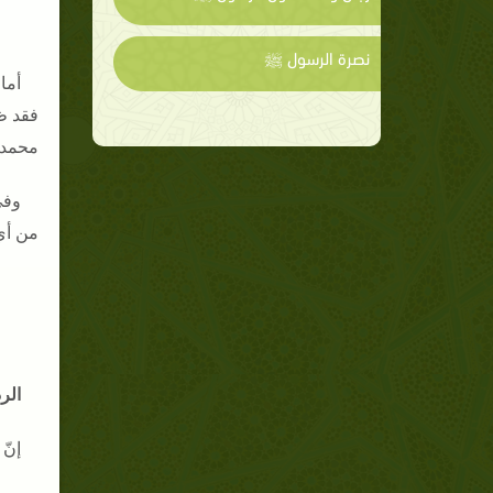
نصرة الرسول ﷺ
أما
فقد ظ
محمدص
وفي
من أي
الر
إنّ