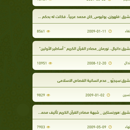
 :فلهوزن، يوليوس_كان محمد عربياً ، فكانت له بحكم ذلك احساسات بالعشيرة والقبيلة
فاء
8561
2009-01-11
رق:دانيال ، نورمان_مصادر القرآن الكريم " أساطير الأولين"
دال
10951
2008-12-20
رق:سِيدِيّو _ عدم انسانية القصاص الاسلامي
سين
9829
2009-01-02
ق :هورنستاين _ شبهة مصادر القرآن الكريم تأليف محمد صلى الله عليه وسلم
هاء
7903
2009-05-09