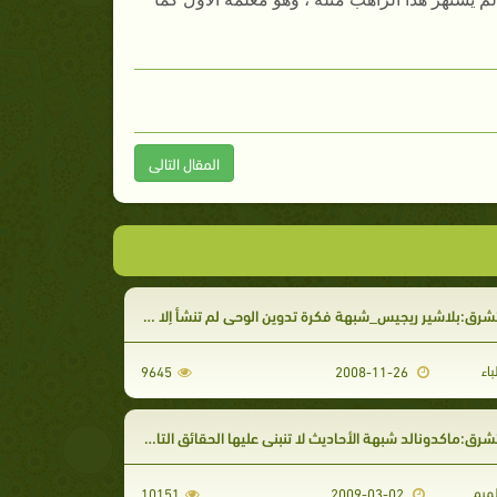
المقال التالى
:بلاشير ريجيس_شبهة فكرة تدوين الوحي لم تنشأ إلا بعد إقامة النبي في المدينة
اء
9645
2008-11-26
:ماكدونالد شبهة الأحاديث لا تنبني عليها الحقائق التاريخية وإنها سجل مضطرب
ميم
10151
2009-03-02