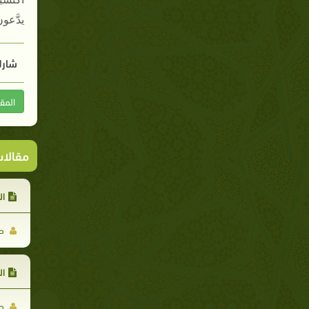
يدَّعون
شارك
المق
مقالا
ال
حر
ال
حر