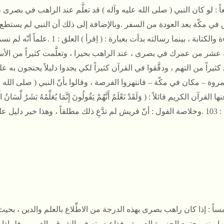
اً
: لو كان النبي ( صلى الله عليه وآله ) قد تعلَّم عند الراهب في بصرى ،
في مكّة بعد العودة من السفر .
وبالإضافة إلى ذلك أن النبي لم يستطع أ
 والكتابة ، بينما رسالته بدأت بعبارة : ( اِقرأ ) العلق : 1 .
علماً أنّه لم نس
ة عشر من عمرك في بصرى ، عند الراهب بحيرا ، وتعلَّمت كثيراً من الأ
 كثيراً من التهم ، ودقَّقوا في القرآن كثيراً لكي يجدوا دليلاً يحتجون به ع
مروة
– مكان في مكّة – فانتهزوا الفرصة ، وقالوا بأنّ النبي ( صلى الله عل
عنها القرآن الكريم قائلاً
: ( وَلَقَدْ نَعْلَمُ أَنَّهُمْ يَقُولُونَ إِنَّمَا يُعَلِّمُهُ بَشَرٌ لِّسَان
1 .
وخلاصة القول
: أنّ قريش لم تدَّعِ ذلك مطلقاً ، وهذا خير دليل ع
ساً
: إذا كان راهب بصرى بهذه الدرجة من الاطِّلاع بالعلم والدين ، بحيث 
ا منه مجتمع الجزيرة العربية ، فذاع صيته في الشرق والغرب ، فلماذا لم 