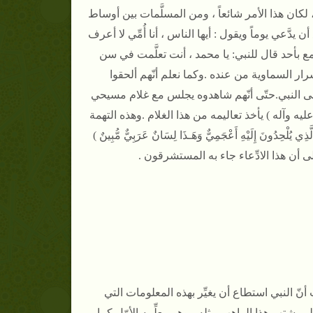
 لكان هذا الأمر شائعاً ، ومن المسلَّمات بين أوساط
ن يدَّعي يوماً ويقول
: أيها الناس ، أنا أُمِّي لا أعرف
مع بأحد قال للنبي
: يا محمد ، أنت تعلَّمت في سن
سرار السماوية من عنده .
وكما نعلم أنّهم ألحقوا
لى النبي
.
حتّى أنّهم شاهدوه يجلس مع غلام مسيحي
يه وآله ) يأخذ تعاليمه من هذا الغلام .
وهذه التهمة
ُ الَّذِي يُلْحِدُونَ إِلَيْهِ أَعْجَمِيٌّ وَهَـذَا لِسَانٌ عَرَبِيٌّ مُّبِينٌ )
لى أن هذا الادِّعاء جاء به المستشرقون .
أنّ النبي استطاع أن يغيِّر بهذه المعلومات التي
يشتهر هذا الراهب مثله ، وهو معلِّمه الأوّل كما