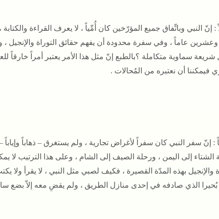
ً
:
إنّ النبي وباتِّفاق جميع المؤرّخين كان أُمِّياً ، لا يعرف القراءة وال
وعشرين عاماً ، وفي سفرة محدودة أن يفهم حقائق التوراة والإنجيل ، و
شريعة سماوية متكاملة ؟
بالطبع إنّ مثل هذا الأمر يعتبر أمراً خارقاً للع
 فيمكننا أن نعتبره من المُحالات
.
ً
: إنّ سفر النبي كان سفراً لأغراض تجارية ، ولم يستغرق – ذهاباً وإياباً 
 الشتاء إلى اليمن ، ورحلة الصيف إلى الشام ، وعلى هذا الترتيب لا يمكن 
ة والإنجيل بهذه المدّة القصيرة ، فكيف لصبي مثل النبي ، لا يقرأ ولا يك
ُحيرا الذي صادفه في إحدى منازل الطريق ، ولم يقضِ معه إلاّ بضع س