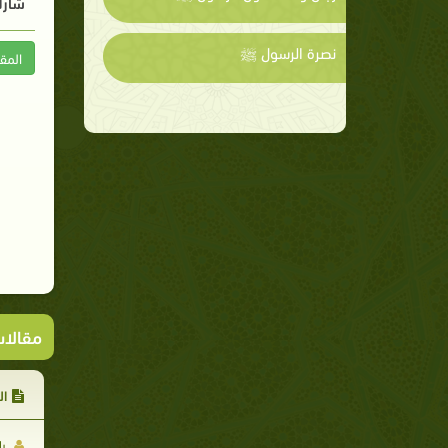
شارك
نصرة الرسول ﷺ
المق
مقالا
ال
يا