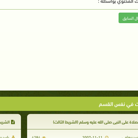
 المحتوي بواسطة :
ال السابق
ت في نفس القسم
صلاة على النبي صلى الله عليه وسلم (الشريط الثالث)
الشريط
سر برهامي
ياسر ب
4284
2007-11-11