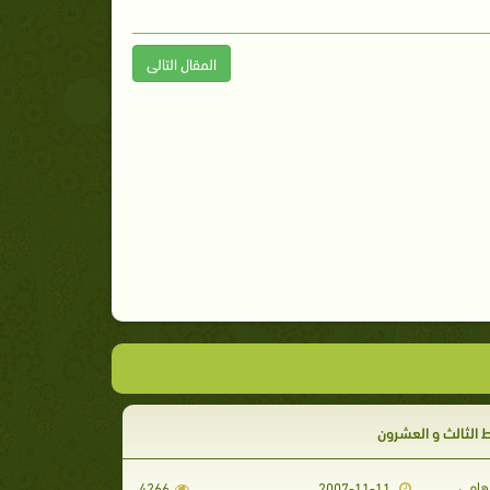
المقال التالى
 الثالث و العشرون
رهامي
4266
2007-11-11