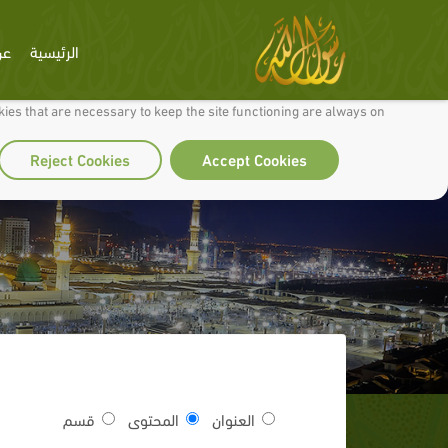
الرئيسية
عن
 to make our site work well for you and so we can continually improve it.
ies that are necessary to keep the site functioning are always on
Reject Cookies
Accept Cookies
العنوان
المحتوى
قسم