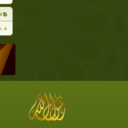
ال
يا