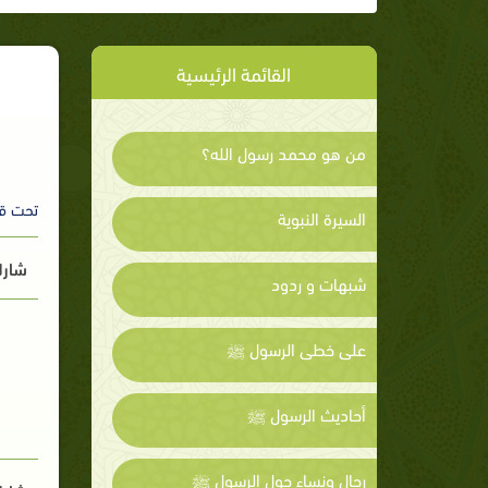
القائمة الرئيسية
من هو محمد رسول الله؟
تحت ق
السيرة النبوية
شارك
شبهات و ردود
على خطى الرسول ﷺ
أحاديث الرسول ﷺ
رجال ونساء حول الرسول ﷺ