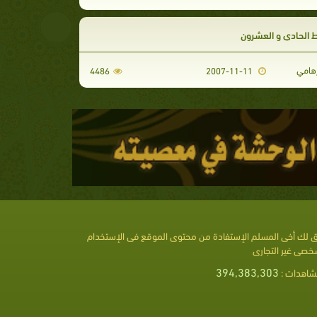
 الحادي و العشرون
رهامي
4486
2007-11-11
 لك أخى المسلم الإستفادة من محتوى الموقع فى الإستخدام
خصى غير التجارى
394,383,303
شاهدات :