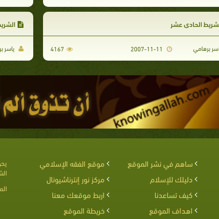
شريط الحادي عشر
الشريط
سر برهامي
ياسر ب
4167
2007-11-11
ساهم في نشر الموقع
موقع الفقه الإسلامي
يحق
الش
دليلك للإسلام
مركز نور إنترناشيونال
الم
كيف تساعدنا
اربط موقعك معنا
اهداف الموقع
خريطة الموقع