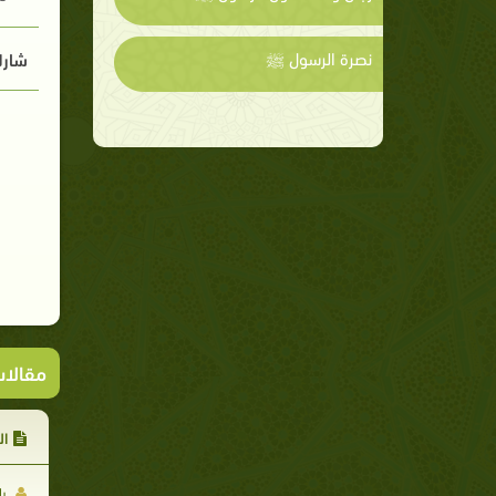
نصرة الرسول ﷺ
شارك
مقالا
ا
يا