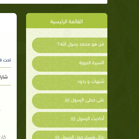
القائمة الرئيسية
من هو محمد رسول الله؟
تحت ق
السيرة النبوية
شارك
شبهات و ردود
على خطى الرسول ﷺ
أحاديث الرسول ﷺ
كان
رجال ونساء حول الرسول ﷺ