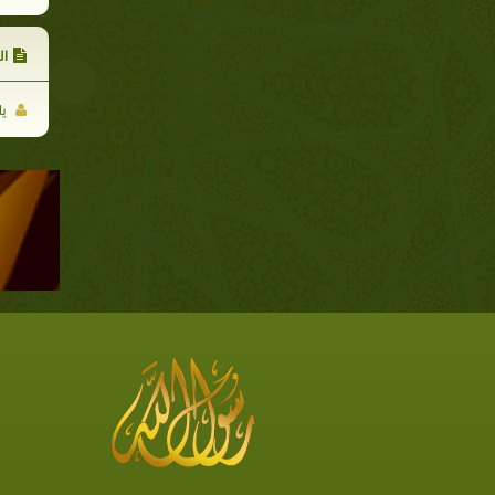
ال
يا