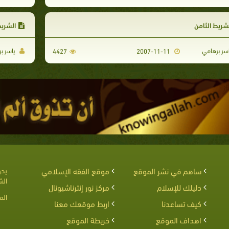
شريط الثامن
الشري
سر برهامي
ياسر ب
4427
2007-11-11
ساهم في نشر الموقع
موقع الفقه الإسلامي
يحق
الش
دليلك للإسلام
مركز نور إنترناشيونال
الم
كيف تساعدنا
اربط موقعك معنا
اهداف الموقع
خريطة الموقع