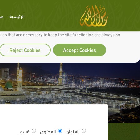
الرئيسية
عن
 to make our site work well for you and so we can continually improve it.
ies that are necessary to keep the site functioning are always on
Reject Cookies
Accept Cookies
العنوان
المحتوى
قسم