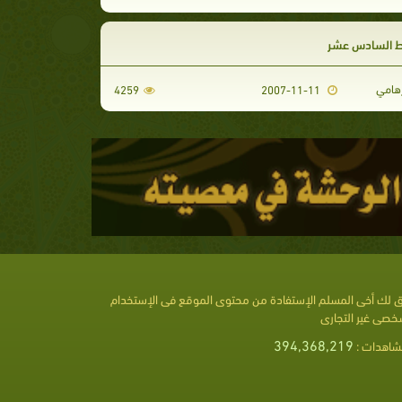
ط السادس عشر
رهامي
4259
2007-11-11
 لك أخى المسلم الإستفادة من محتوى الموقع فى الإستخدام
خصى غير التجارى
394,368,219
شاهدات :