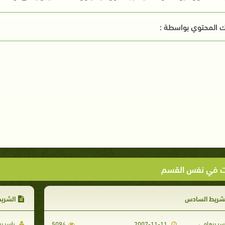
 المحتوي بواسطة :
ت في نفس القسم
لشريط السادس
الشريط
سر برهامي
ياسر ب
5094
2007-11-11