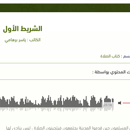
الشريط الأول
الكاتب : ياسر برهامي
سم :
كتاب الصلاة
 المحتوي بواسطة :
25:14
 المسلمون حين قدموا المدينة يجتمعون فيتحينون الصلاة ، ليس ينادى لها