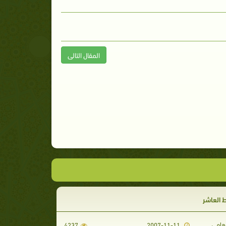
المقال التالى
 العاشر
رهامي
4237
2007-11-11