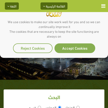
القائمة الرئيسية
اللغة
We use cookies to make our site work well for you and so we can
continually improve it.
The cookies that are necessary to keep the site functioning are
always on
الشريط التاسع عشر
Reject Cookies
Accept Cookies
البحث
العنوان
المحتوى
قسم