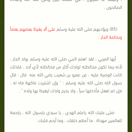
الصالحون .
(85) ويؤدبهم صلى الله عليه وسلم
على ألا يغيظ بعضهم بعضاً
وبخاصة الجار :
أيها المربي ، لقد اهتم النبي صلى الله عليه وسلم بولد الجار ،
لأنه ربما تكون مخالطته لولدك أكثر من مخالطته لأي أحد ، فلذلك
كانت الوصية عليه ، عن عمرو بن شعيب رضي الله عنه
قال : قال
رسول الله صلى الله عليه وسلم : " وإن اشتريت فاكهة فاه له ،
فإن لم تفعل فأدخلها سراً ، ولا يخرج ولدك ليغيظ بها ولده " .
صلى عليك الله ياعلم الهدى ، يا سيدي يارسول الله ، يارحمة
للعالمين مهداة . ما أعظم خلقك ، وما أرحم قلبك .