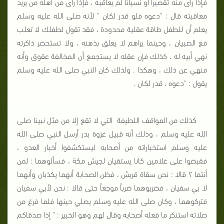
فإذا رأى منه تقصيراً أو نسياناً لم يعاقبه ، فإذا رأى من أهله من يريد
معاقبته قال : "دعوه فلو قدر لكان " لأنه صلى الله عليه وسلم
يعلم أن للطفل طاقة عقلية محدودة ، فقد تقول لطفلك لا تعلب
مع الصبيان ، وحينما يراهم لا يعلق بذهنه ، ولا تستحضر ذاكرته
نهي أبيه له ، كذلك فإن عقله لا يستجمع أن المخالفة عقوق وأنه
منهي عن ذلك ، وهكذا . ولذلك كان النبي صلى الله عليه وسلم
يقول : "دعوه ، قدر لكان .
كذلك من المواقف اللطيفة التي لا تقع إلا من مثل نبينا صلى
الله عليه وسلم ، وذلك أنه قبيل غزوة بدر أرسل النبي صلى الله
عليه وسلم استخباراته من أصحابه ليستكشفوا أخبار العدو ،
فقبضوا على غلامين كانا يستقيان لجيش مكة ، فسألوهما : لمن
أنتما ؟ قالا : نحن سقاة قريش ، فظن الصحابة أنهما يكذبان وأنهما
لا بي سفيان ، فضربوهما ضرباً موجعاً حتى قالا : نحن لأبي سفيان
فتركوهما ، وكان صلى الله عليه وسلم يصلي حينها فلما فرغ من
صلاته استنكر ما فعله أصحابه وقال لهم وهو الخبير : " إذا صدقاكم