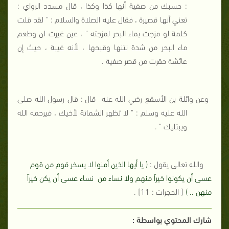
: حسبك من صفية أنها كذا وكذا ، قال مسدد الرواي :
تعني أنها قصيرة ، فقال عليه الصلاة والسلام : " لقد قلت
كلمة لو مزجت بماء البحر لمزجته " ، عين غيرت لن وطعم
ماء البحر من شدة نتنها وقبحها ، لأنه غيبة ، حيث إن
عائشة حقرت من قصر صفية .
وعن وائلة بن الأسقع رضي الله عنه
قال : قال رسول الله صلى
الله عليه وسلم : " لا تظهر الشماتة لأخيك ، فيرحمه الله
ويبتليك " .
والله تعالى يقول :
( يا أيها الذين أمنوا لا يسخر قوم من قوم
عسى أن يكونوا خيراً منهم ولا نساء من
نساء عسى أن يكن خيراً
منهن .. )
[ الحجرات : 11] .
شارك المحتوي بواسطة :