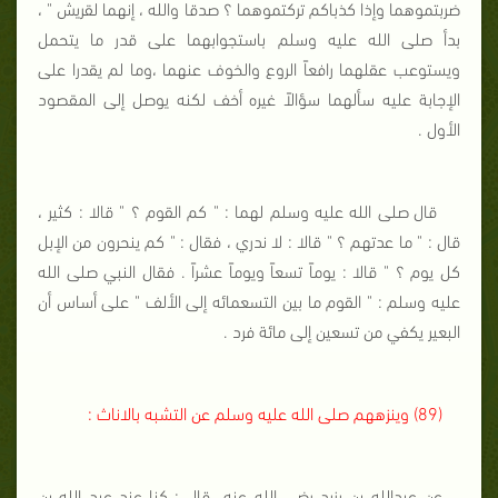
ضربتموهما وإذا كذباكم تركتموهما ؟ صدقا والله ، إنهما لقريش " ،
بدأ صلى الله عليه وسلم باستجوابهما على قدر ما يتحمل
ويستوعب عقلهما رافعاً الروع والخوف عنهما ،وما لم يقدرا على
الإجابة عليه سألهما سؤالاً غيره أخف لكنه يوصل إلى المقصود
الأول .
قال صلى الله عليه وسلم لهما : " كم القوم ؟ " قالا : كثير ،
قال : " ما عدتهم ؟ " قالا : لا ندري ، فقال : " كم ينحرون من الإبل
كل يوم ؟ " قالا : يوماً تسعاً ويوماً عشراً . فقال النبي صلى الله
عليه وسلم : " القوم ما بين التسعمائه إلى الألف " على أساس أن
البعير يكفي من تسعين إلى مائة فرد .
(89) وينزههم صلى الله عليه وسلم عن التشبه بالاناث :
عن عبدالله بن يزيد رضي الله عنه
قال : كنا عند عبد الله بن