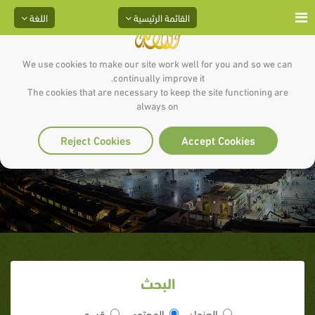
القائمة الرئيسية
اللغة
We use cookies to make our site work well for you and so we can
continually improve it.
The cookies that are necessary to keep the site functioning are
الطفل من 10 حتى سن 14 (الجزء
always on
الثاني)
Reject Cookies
Accept Cookies
البحث
العنوان
المحتوى
قسم