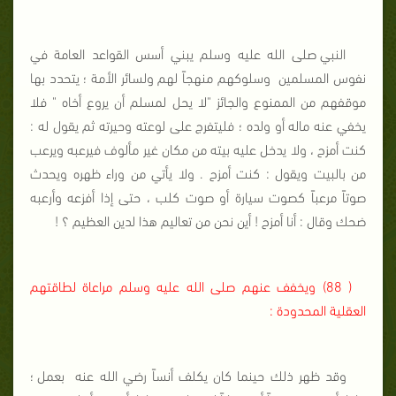
النبي صلى الله عليه وسلم يبني أسس القواعد العامة في
نفوس المسلمين
وسلوكهم منهجاً لهم ولسائر الأمة ؛ يتحدد بها
موقفهم من الممنوع والجائز "لا يحل لمسلم أن يروع أخاه " فلا
يخفي عنه ماله أو ولده ؛ فليتفرج على لوعته وحيرته ثم يقول له :
كنت أمزح ، ولا يدخل عليه بيته من مكان غير مألوف فيرعبه ويرعب
من بالبيت ويقول : كنت أمزح . ولا يأتي من وراء ظهره ويحدث
صوتاً مرعباً كصوت سيارة أو صوت كلب ، حتى إذا أفزعه وأرعبه
ضحك وقال : أنا أمزح ! أين نحن من تعاليم هذا لدين العظيم ؟ !
( 88) ويخفف عنهم صلى الله عليه وسلم مراعاة لطاقتهم
العقلية المحدودة :
وقد ظهر ذلك حينما كان يكلف أنساً رضي الله عنه
بعمل ؛