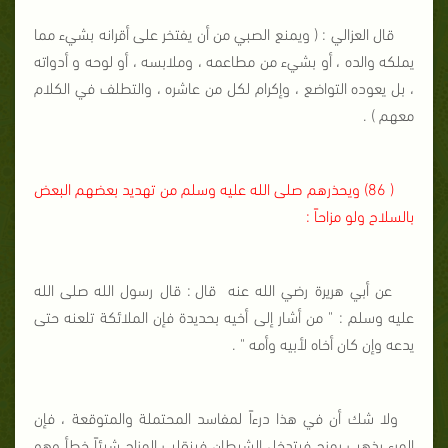
قال العزالي : ( ويمنع الصبي من أن يفتخر على أقرانه بشيء مما
يملكه والده ، أو بشيء من مطاعمه ، وملابسه ، أو لوحه و أدواته
، بل يعوده التواضع ، وإكرام لكل من عاشره ، والتطلف في الكلام
معهم ) .
( 86) ويحذرهم صلى الله عليه وسلم من تهديد بعضهم البعض
بالسلاح ولو مزاحاً :
عن أبي هريرة رضي الله عنه
قال : قال رسول الله صلى الله
عليه وسلم : " من أشار إلى أخيه بحديدة فإن الملائكة تلعنه حتى
يدعه وإن كان أخاه لأبيه وأمه " .
ولا شك أن في هذا درءاً لمفاسد المحتملة والمتوقعة ، فإن
المرء يذهب يمزح فيتدخل الشيطان فينقلب المزاج شيئاً خطأ وهو