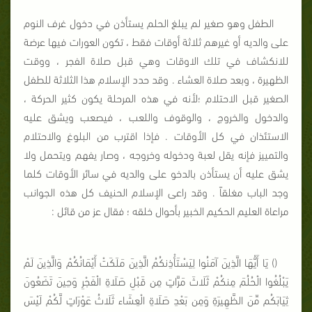
الطفل وهو صغير لم يبلغ الحلم يستأذن في دخول غرف النوم
على والديه أو غيرهم ثلاثة أوقات فقط ، تكون العورات فيها عرضة
للانكشاف في تلك الاوقات وهي قبل صلاة الفجر ، ووقت
الظهيرة ، وبعد صلاة العشاء . وقد حدد الإسلام هذا الثلاثة للطفل
الصغير قبل الاحتلام ؛لأنه في هذه المرحلة يكون كثير الحركة ،
والدخول والخروج ، والوقوف واللعب ، فيصعب ويشق عليه
الاستئذان في كل الأوقات . فإذا اقترب من البلوغ والاحتلام
والتمييز فإنه يقل لعبة ودخوله وخروجه ، وصار يفهم ويتحمل ولا
يشق عليه أن يستأذن بالدخو على والديه في سائر الأوقات كلما
وجد الباب مغلقاً . وقد راعى الإسلام الحنيف كل هذه الجوانب
مراعاة العليم الحكيم الخبير بأحوال خلقه ؛ فقال عز من قائل :
() يَا أَيُّهَا الَّذِينَ آمَنُوا لِيَسْتَأْذِنكُمُ الَّذِينَ مَلَكَتْ
أَيْمَانُكُمْ وَالَّذِينَ لَمْ
يَبْلُغُوا الْحُلُمَ مِنكُمْ ثَلَاثَ مَرَّاتٍ مِن
قَبْلِ صَلَاةِ الْفَجْرِ وَحِينَ تَضَعُونَ
ثِيَابَكُم مِّنَ الظَّهِيرَةِ وَمِن
بَعْدِ صَلَاةِ الْعِشَاء ثَلَاثُ عَوْرَاتٍ لَّكُمْ لَيْسَ