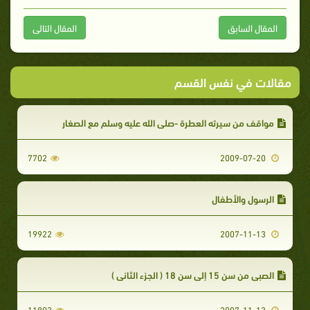
المقال السابق
المقال التالى
مقالات في نفس القسم
مواقف من سيرته العطرة -صلى الله عليه وسلم مع الصغار
7702
2009-07-20
الرسول والأطفال
19922
2007-11-13
الصبي من سن 15 إلى سن 18 ( الجزء الثاني )
11803
2007-11-13