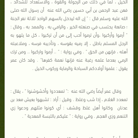
الخيل ، لما في ذلك من الرجولة والقوة ، والاستعداد للشدائد ،
فعن عبد الرحمن بن أبي حسين رضي الله عنه
أن رسول الله صلى
الله عليه وسلم قال : " إن اله ليدخل بالسهم الواحد ثلاثة نفر الجنة
؛ صانعة يحتسب في صنعته الخير ، والرامي به ، والممد به ، وقال :
" أرموا وأركبوا ،وأن ترموا أحب إلى من أن تركبوا ، كل ما يلهو به
الرجل المسلم باطل ، إلا رميه بقوسه ، وتأديبه فرسه ، وملاعبته
أهله ، فإنهن من الحق " . وفي رواية : " .. أرموا واركبوا .. ومن ترك
الرمي بعدما علمه رغبة عنه فإنها نعمة كفرها" . وقد كان عمر
يقول : علموا أولادكم السباحة والرماية وركوب الخيل .
وقال عمر أيضاً رضي الله عنه
:" تمعددوا وأخشوشنوا " ، يقال :
تمعدد الغلام ، إذا شب وغلظ . وقيل : أراد : تشبهوا بعيش معد بن
عدنان
وكانوا أهل غلظ وقشف : أي كونوا مثلهم ودعوا زي
التنعم وزي العجم . وفي رواية : " عليكم باللبسة المعدية " .