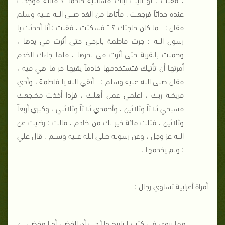
عنده حداثاً فرجعت . فأتاها من الغد صلى الله عليه وسلم
فقال : " ما كان حاجتك ؟ " فسكتت ، فقلت : أنا أحدثك يا
رسول الله : جرت فاطمة بالرحى حتى أثرت في يدها ،
وحملت بالقرية حتى أثرت في نحرها ، فلما جاءك الخدم
أمرتها أن تأتيك فتستخدمها خادماً يقيها حر ما هي فيه ،
فقال صلى الله عليه وسلم : " أتقي الله يا فاطمة ، وأدي
فريضة ربك ، اعلمي عمل أهلك ، فإذا أخذت مضجعك
فسبحي ثلاثاً وثلاثين ، وأحمدي ثلاثاً وثلاثني ، وكبري أربعاً
وثلاثين ، فتلك مائة خير لك من خادم ، قالت : رضيت عن
الله عز وجل ، وعن رسوله صلى الله عليه وسلم . قال علي
: ولم يخدمها .
أمراة أعرابية تساوي رجال :
مما يروى في كتب التاريخ والأدب أن الفضل أو المفضل بن