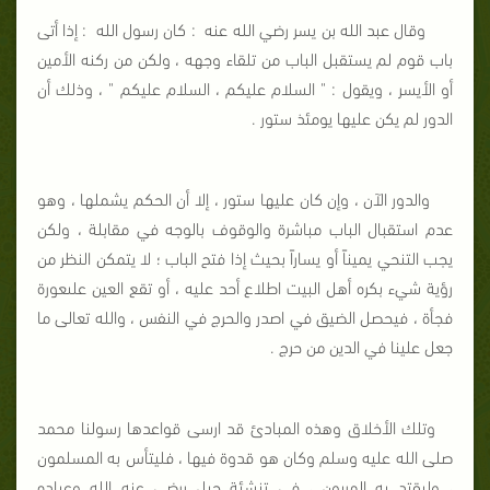
وقال عبد الله بن يسر رضي الله عنه
: كان رسول الله
: إذا أتى
باب قوم لم يستقبل الباب من تلقاء وجهه ، ولكن من ركنه الأمين
أو الأيسر ، ويقول : " السلام عليكم ، السلام عليكم " ، وذلك أن
الدور لم يكن عليها يومئذ ستور .
والدور الآن ، وإن كان عليها ستور ، إلا أن الحكم يشملها ، وهو
عدم استقبال الباب مباشرة والوقوف بالوجه في مقابلة ، ولكن
يجب التنحي يميناً أو يساراً بحيث إذا فتح الباب ؛ لا يتمكن النظر من
رؤية شيء بكره أهل البيت اطلاع أحد عليه ، أو تقع العين علىعورة
فجأة ، فيحصل الضيق في اصدر والحرج في النفس ، والله تعالى ما
جعل علينا في الدين من حرج .
وتلك الأخلاق وهذه المبادئ قد ارسى قواعدها رسولنا محمد
صلى الله عليه وسلم وكان هو قدوة فيها ، فليتأس به المسلمون
، وليقتد به المربون ، في تنشئة جيل يرضى عنه الله وعباده