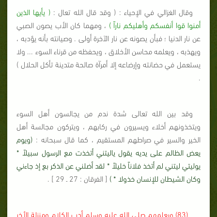
وقال الغزالي في الإحياء : ( وقد قال الله تعال :
( يأيها الذين
أمنوا قوا أنفسكم وأهليكم ناراً )
، ومهما كان الأب يصون الصبي
عن نار الدنيا ؛ فبأن يصونه عن نار الآخرة أولى . وصيانته بأنه يؤدبه ،
ويهذبه ، ويعلمه محاسن الأخلاق ، ويحفظه من قرناء السوء ... ولا
يستعمل في حضانته وإرضاعه إلا أمرآة صالحة متدينة تأكل الحلال )
.
وقد بين الله تعالى شدة ندم من يجالسون أهل السوء
ويتخذونهم أخلاء ويسيرون في ركابهم ، ويتركون مجالسة أهل
الخير والسير في صراطهم المستقيم ، كما قال سبحانه :
(ويوم
يعض الظالم على يديه يقول ياليتني أتخذت مع الرسول سبيلاً *
يوليتي ليتني لم أتخذ فلاناً خليلاً * لقد أضلني عن الذكر بع إذ جاءني
وكان الشيطان للإنسان خذولا * )
[ الفرقان : 27 ـ 29 ] .
(83) ويعلمهم صلى الله عليه وسلم أدب الكلام ومنزلة الأخر