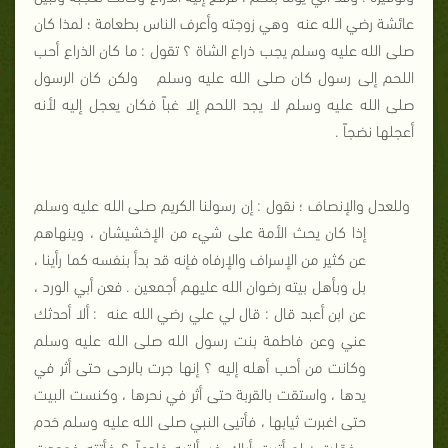
عائشة رضي الله عنه
وهي زوجته وأعرف الناس بطعامة ؛ لمذا كان
صلى الله عليه وسلم يجب ذراع الشاة ؟ تقول : ما كان الذراع أحب
اللحم إلى رسول كان صلى الله عليه وسلم
ولكن كان الرسول
صلى الله عليه وسلم لا يجد اللحم إلا غباً فكان يعجل إليه لأنه
أعجلها نضجاً .
وللعدل والإنصاف ؛ نقول : إن رسولنا الكريم صلى الله عليه وسلم
إذا كان يحث الأمة على
شيء من الإخشيشان ، وينهاهم
عن كثير من الإسراف والإرفاه فإنه قد بدأ بنفسه كما رأينا ،
بل وبأهل بيته رضوان الله عليهم أجمعين . فعن أبي الورد ،
عن ابن أعبد قال : قال لي علي رضي الله عنه
: ألا أحدثك
عني وعن فاطمة بنت رسول الله صلى الله عليه وسلم
وكانت من أحب أهله إليه ؟ إنها جرت بالرحى حتى أثر في
يدها ، واستقت بالقربة حتى أثر في نحرها ، وكنست البيت
حتى اغبرت ثيابها ، فأتيى النبي صلى الله عليه وسلم خدم
، فقلت : لو أتيت أباك فسألتيه خادماً ؟ فأتته فوجدت