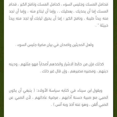
فحامل المسك وجليس السوء ، كحامل المسك ونافخ الكير ، فحام
المسك إما أن يحذيك ـ يعطيك ـ ، وإما أن تبتاع منه ، وإما أن تجد
منه ريحاً طيبة ، ونافخ الكير ؛ إما أن يحرق ثيابك أو تجد منه ريحاً
خبيثة " .
ولعل الحديثين واضحان في بيان مضرة جليس السوء .
كذلك فإن من خالط الاشرار واتخذهم أصحاباً فهو مثلهم ، ودينه
دينهم ، ومصيره مصيرهم ، وإن قال غير ذلك .
ويقول ابن سيناء في كتابه سياسة الأولاد: ( ينبغي أن يكون
الصبي مع صبية حسنة آدابهم ، مرضية عاداتهم ، لأن الصبي عن
الصبي ألقن ، وهو عنه آخذ وبه آنس ) .