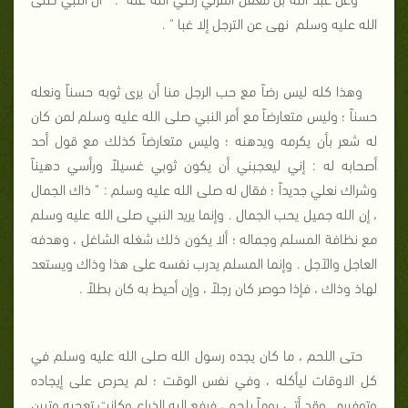
الله عليه وسلم
نهى عن الترجل إلا غبا " .
وهذا كله ليس رضاً مع حب الرجل منا أن يرى ثوبه حسناً ونعله
حسناً ؛ وليس متعارضاً مع أمر النبي صلى الله عليه وسلم لمن كان
له شعر بأن يكرمه ويدهنه ؛ وليس متعارضاً كذلك مع قول أحد
أصحابه له : إني ليعجبني أن يكون ثوبي غسيلاً ورأسي دهيناً
وشراك نعلي جديداً ؛ فقال له صلى الله عليه وسلم : " ذاك الجمال
، إن الله جميل يحب الجمال . وإنما يريد النبي صلى الله عليه وسلم
مع نظافة المسلم وجماله ؛ ألا يكون ذلك شغله الشاغل ، وهدفه
العاجل والآجل . وإنما المسلم يدرب نفسه على هذا وذاك ويستعد
لهاذ وذاك ، فإذا حوصر كان رجلاً ، وإن أحيط به كان بطلاً .
حتى اللحم ، ما كان يجده رسول الله صلى الله عليه وسلم في
كل الاوقات ليأكله ، وفي نفس الوقت ؛ لم يحرص على إيجاده
وتوفيره . وقد أتي يوماً بلحم ، فرفع إليه الذراع وكانت تعجبه وتبين