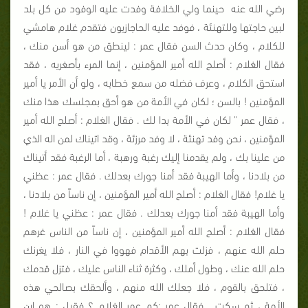
رضي الله عنه
حينما ولي الخلافة وفدت عليه الوفود من كل بلد
لبين حاجتها وللتهنئة ، فوفد عليه الحاجازيون فتقدم غلام هامشي
للكلام ، وكان حدث السن فقال عمر : لينطق من هو أسن منك ،
فقال الغلام : أصلح الله أمير المؤمنين ، إنما المرء بأصغريه ، فقد
استحق الكلام ، وعرف فضله من سمع خطابه ، ولو أن الأمر يا أمير
المؤمنين ! بالسن ؛ لكان في الأمة من هو أحق بمجلسك هذا منك
، فقال عمر " لكان في الأمة بدا لك . فقال الغلام : أصلح الله أمير
المؤمنين ، نحن وفد تهنئة ، لا وفد مرزئة ، وقد اتيناك لمن اله الذي
من علينا بك ، ولم يقدمنا إليك رغبة ورهبة ، أما الرغبة فقد أتيناك
من بلادنا ، وأما الهيبة فقد أمنا جورك بعدلك . فقال عمر : عظني
يا غلام! فقال الغلام : أصلح الله أمير المؤمنين ، إن ناساً من بلادنا ،
وأما الهيبة فقد أمنا جورك بعدلك . فقال عمر : عظني يا غلام !
فقال الغلام : أصلح الله أمير المؤمنين ، إن ناساً من الناس غرهم
حلم الله عنهم ، فزلت بهم الأقدام فهووا في النار ، فلا يغرنك
حلم الله عنك ، وطول أملك ، وكثرة ثناء الناس عليك ، فتزل قدمك
، فتلحق بالقوم ، فلا جعلك الله منهم ، وألحقك بصالحي هذه
الأمة ، ثم سكت . فقال عمر :كم عمر الغلام ؟ فقيل : هو ابن