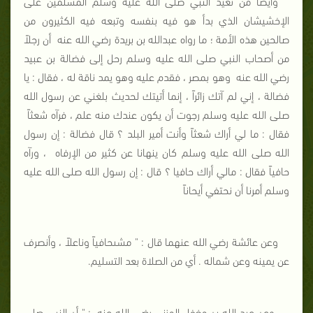
وأيضاً من تعيد النبي صلى الله عليه وسلم المسلمين على
الإخشيشان الذي بدأ هو فيه بنفسه وتبعه فيه الكثيرون من
صالحين هذه الأمة ؛ ما رواه عبدالله بن بريدة رضي الله عنه
أن رجلاً
من أصحاب النبي صلى الله عليه وسلم رحل إلى فضالة بن عبيد
رضي الله عنه
وهو بمصر ، فقدم عليه وهو يمد ناقة له ، فقال : يا
فضالة ، إني لم آتك زائراً ، إنما أتيتك لحديث بلغني عن رسول الله
صلى الله عليه وسلم رجوت أن يكون عندك منه علم ، فرآه شعثاً
فقال : ما لي أراك شعثاً وأنت أمير البلد ؟ قال فضالة : إن رسول
الله صلى الله عليه وسلم كان ينهانا عن كثير من الإرفاه
، ورآه
حافياً فقال : مالي أراك حافيا ؟ قال : إن رسول الله صلى الله عليه
وسلم أمرنا أن نحتفي أيحاناً
وعن عائشة رضي الله عنهما قال : " مشى
حافياً وناعلاً ، وأنصرف
عن يمينه وعن شماله . أي من الصلاة بعد التسليم.
وعن عبد الله بن مغفل المزني رضي الله عنه
: " أن النبي صلى