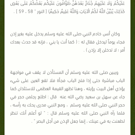
عَلَيْكُمْ وَلَا
عَلَيْهِمْ جُنَاحٌ بَعْدَهُنَّ طَوَّافُونَ عَلَيْكُم بَعْضُكُمْ عَلَى بَعْضٍ
كَذَلِكَ يُبَيِّنُ اللَّهُ لَكُمُ الْآيَاتِ وَاللَّهُ عَلِيمٌ حَكِيمٌ)
[ النور " 58 ، 59 ] .
وكان أنس خادم النبي صلى الله عليه وسلم يدخل عليه بغير إذن
فجاء يوماً ليدخل فقال له : ( كما أنت يا بني ، فإنه قد حدث بعدك
أمر ؛ لا تدخلن إلا بإذن ) .
ويبين صلى الله عليه وسلم أن المستأذن لا يقف في مواجهة
الباب مباشرة حتى إذا فتح الباب فجأة فلا تقع العين على شيء
يؤذي أهل البيت رؤيته ، وهنا تظهر القيمة العظمى للاستئذان كما
جاء عن سهل بن سعيد رضي الله عنه
قال : اطلع رجلمن حجر في
حجر النبي صلى الله عليه وسلم
، ومع النبي مدرى يحك به رأسه ،
فلما رآه النبي صلى الله عليه وسلم قال : " لو أعلم أنك تنظر
لطعنت به في عينك ، إنما جعل الإذن من أجل البصر " .