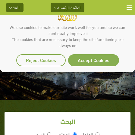
القائمة الرئيسية
اللغة
We use cookies to make our site work well for you and so we can
continually improve it.
The cookies that are necessary to keep the site functioning are
always on
أعمال القلوب
Reject Cookies
Accept Cookies
البحث
العنوان
المحتوى
قسم