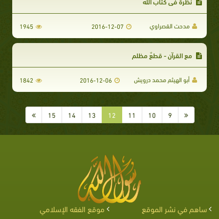
نظرة في كتاب الله
مدحت القصراوي
1945
2016-12-07
مع القرآن - قطعٌ مظلم
أبو الهيثم محمد درويش
1842
2016-12-06
15
14
13
12
11
10
9
ساهم في نشر الموقع
موقع الفقه الإسلامي