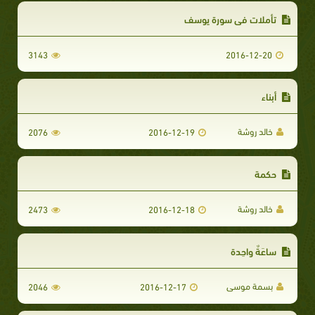
تأملات في سورة يوسف
3143
2016-12-20
أبناء
خالد روشة
2076
2016-12-19
حكمة
خالد روشة
2473
2016-12-18
ساعَةٌ واحِدة
بسمة موسى
2046
2016-12-17