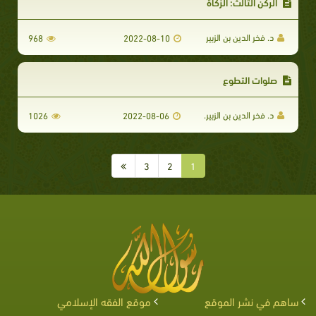
الركن الثالث: الزكاة
د. فخر الدين بن الزبير
968
2022-08-10
صلوات التطوع
د. فخر الدين بن الزبير.
1026
2022-08-06
3
2
1
ساهم في نشر الموقع
موقع الفقه الإسلامي