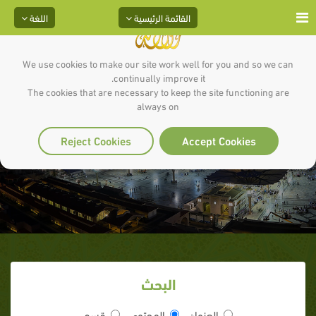
القائمة الرئيسية
اللغة
We use cookies to make our site work well for you and so we can
continually improve it.
The cookies that are necessary to keep the site functioning are
always on
آداب الصوم
Reject Cookies
Accept Cookies
البحث
العنوان
المحتوى
قسم