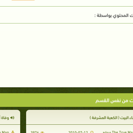
 المحتوي بواسطة :
ت من نفس القسم
اء البيت ( الكعبة المشرفة )
وفاة أ
The True Man موقع
3976
2010-07-12