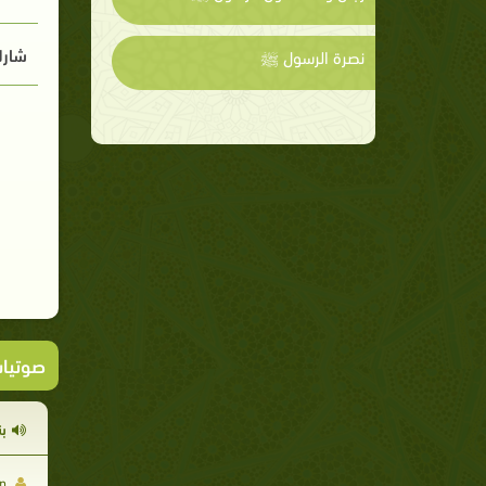
شارك
نصرة الرسول ﷺ
صوتيا
بن
The True Man موقع