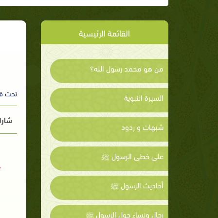
القائمة الرئيسية
من هو محمد رسول الله؟
تحت ق
السيرة النبوية
شارك
شبهات و ردود
على خطى الرسول ﷺ
أحاديث الرسول ﷺ
رجال ونساء حول الرسول ﷺ