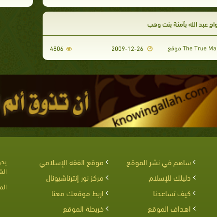
واج عبد الله بآمنة بنت وهب
4806
2009-12-26
ساهم في نشر الموقع
موقع الفقه الإسلامي
يحق
الش
دليلك للإسلام
مركز نور إنترناشيونال
الم
كيف تساعدنا
اربط موقعك معنا
اهداف الموقع
خريطة الموقع