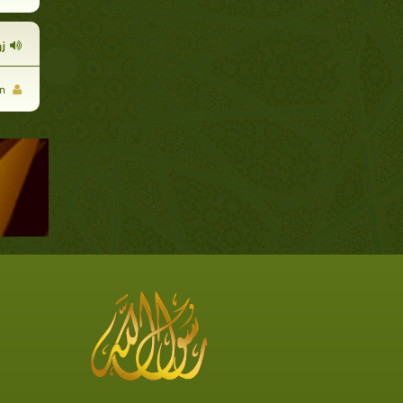
ز
The True Man موقع