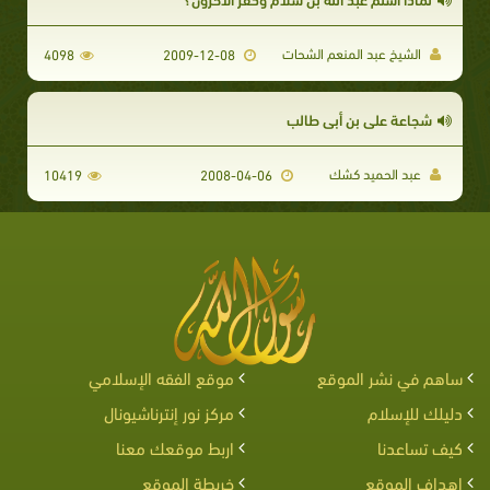
الشيخ عبد المنعم الشحات
4098
2009-12-08
شجاعة علي بن أبي طالب
عبد الحميد كشك
10419
2008-04-06
ساهم في نشر الموقع
موقع الفقه الإسلامي
دليلك للإسلام
مركز نور إنترناشيونال
كيف تساعدنا
اربط موقعك معنا
اهداف الموقع
خريطة الموقع