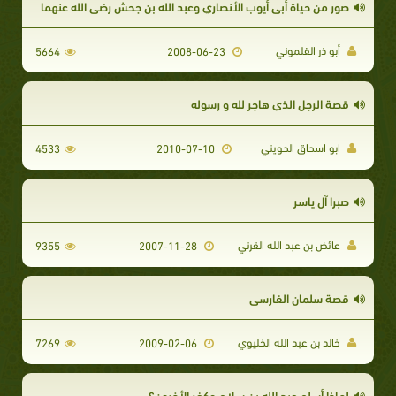
صور من حياة أبي أيوب الأنصاري وعبد الله بن جحش رضي الله عنهما
أبو ذر القلموني
5664
2008-06-23
قصة الرجل الذي هاجر لله و رسوله
ابو اسحاق الحويني
4533
2010-07-10
صبرا آل ياسر
عائض بن عبد الله القرني
9355
2007-11-28
قصة سلمان الفارسي
خالد بن عبد الله الخليوي
7269
2009-02-06
لماذا أسلم عبد الله بن سلام وكفر الأخرون؟