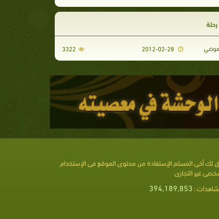
رحلة
لعوضي
3322
2012-02-28
 لك أخى المسلم الإستفادة من محتوى الموقع فى الإستخدام
خصى غير التجارى
394,189,853
شاهدات :