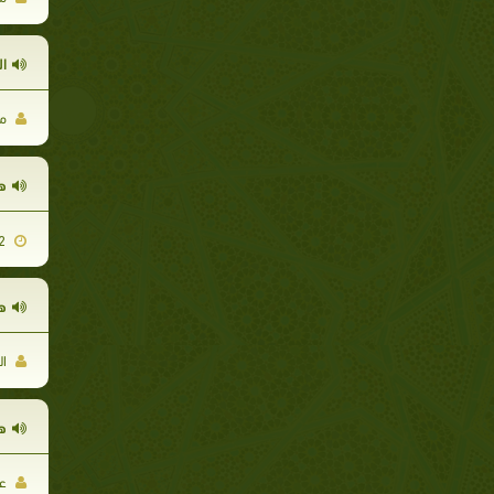
ا
مس
ه
2012-12-02
ه
ال
ه
عا