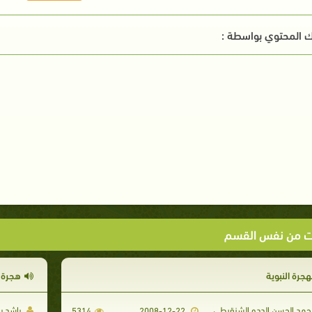
 المحتوي بواسطة :
ت من نفس القسم
هجرة النبوية
هجرة 
مد الحسن الددو الشنقيطي
راشد بن
5314
2008-12-22