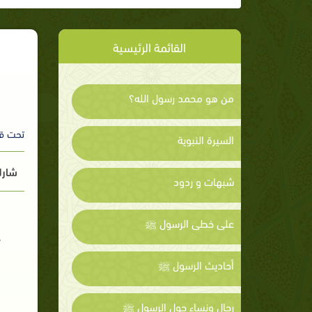
القائمة الرئيسية
من هو محمد رسول الله؟
تحت ق
السيرة النبوية
شارك
شبهات و ردود
على خطى الرسول ﷺ
أحاديث الرسول ﷺ
رجال ونساء حول الرسول ﷺ