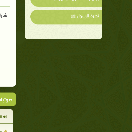
شارك
نصرة الرسول ﷺ
صوتيا
ال
مح