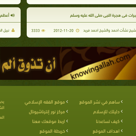
برات فى هجرة النبي صلى الله عليه وسلم
أعظم 
شيخ نشأت احمد والشيخ احمد فريد
نبيل ا
3333
2012-11-20
ساهم في نشر الموقع
موقع الفقه الإسلامي
يحق
الش
دليلك للإسلام
مركز نور إنترناشيونال
الم
كيف تساعدنا
اربط موقعك معنا
اهداف الموقع
خريطة الموقع