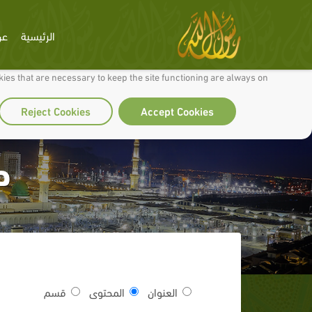
الرئيسية
عن
 to make our site work well for you and so we can continually improve it.
ies that are necessary to keep the site functioning are always on
Reject Cookies
Accept Cookies
ح
العنوان
المحتوى
قسم