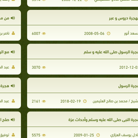
لهجرة دروس و عبر
من مفا
عد أنور
ناصر بن
6007
2008-05-06
جرة الرسول صلى الله عليه و سلم
مع الر
عبد ال
3070
جرة الرسول
هجرة 
شيخ / محمد بن صالح العثيمين
عبد ال
2161
2018-02-19
جرة النبي صلى الله عليه وسلم وأحداث عزة
صلح ال
دل يوسف العزازي
توفيق 
5575
2009-01-25