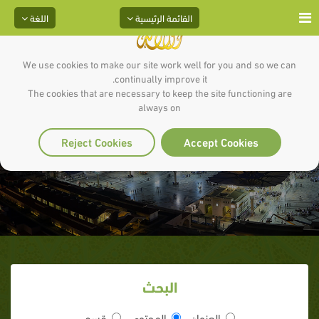
القائمة الرئيسية
اللغة
We use cookies to make our site work well for you and so we can
continually improve it.
The cookies that are necessary to keep the site functioning are
always on
تابع لماذا السيره
Reject Cookies
Accept Cookies
البحث
العنوان
المحتوى
قسم