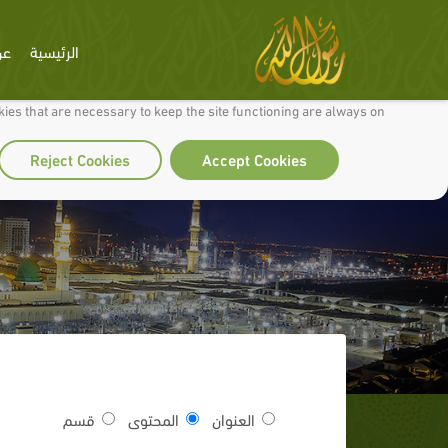
الرئيسية
عن
 to make our site work well for you and so we can continually improve it.
ies that are necessary to keep the site functioning are always on
Reject Cookies
Accept Cookies
العنوان
المحتوى
قسم