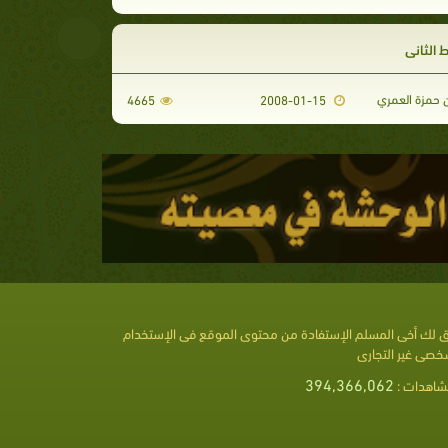
 الثاني
 حمزة العمري
4665
2008-01-15
 لك أخى المسلم الإستفادة من محتوى الموقع فى الإستخدام
خصى غير التجارى
394,366,062
شاهدات :