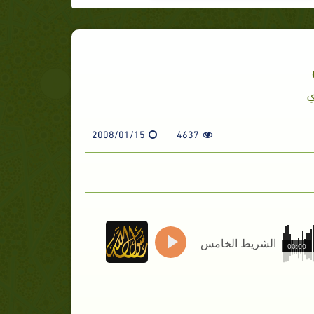
ي
2008/01/15
4637
الشريط الخامس
00:00