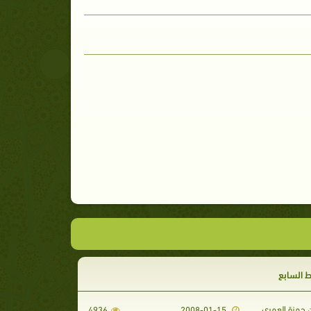
 السابع
 حمزة العمري
4936
2008-01-15