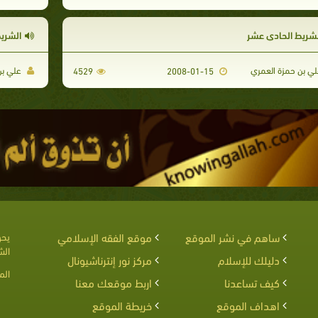
لشريط الحادي عشر
الشريط
ي بن حمزة العمري
علي بن
4529
2008-01-15
ساهم في نشر الموقع
موقع الفقه الإسلامي
يحق
الش
دليلك للإسلام
مركز نور إنترناشيونال
الم
كيف تساعدنا
اربط موقعك معنا
اهداف الموقع
خريطة الموقع