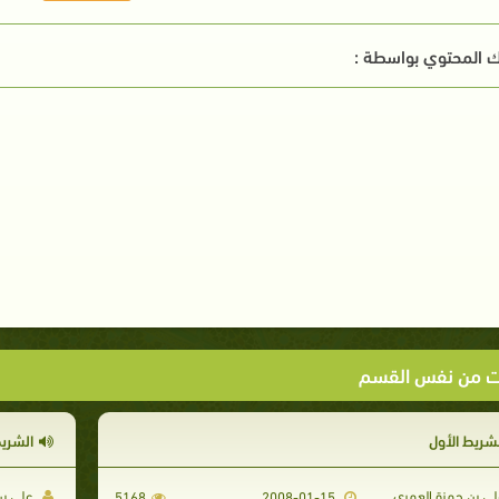
 المحتوي بواسطة :
ت من نفس القسم
لشريط الأول
الشريط
ي بن حمزة العمري
علي بن
5168
2008-01-15