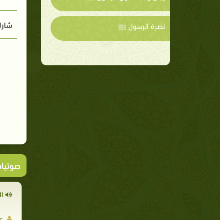
شارك
نصرة الرسول ﷺ
صوتيا
ا
عل