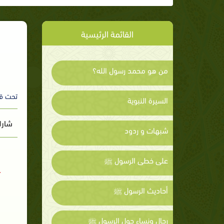
القائمة الرئيسية
من هو محمد رسول الله؟
تحت ق
السيرة النبوية
شارك
شبهات و ردود
على خطى الرسول ﷺ
أحاديث الرسول ﷺ
رجال ونساء حول الرسول ﷺ