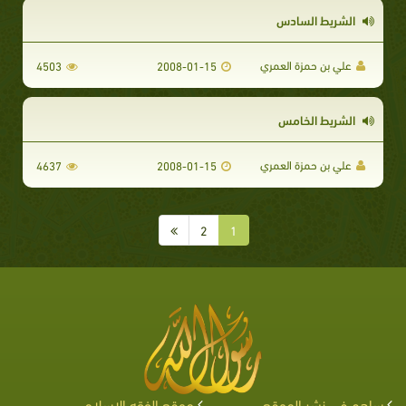
الشريط السادس
علي بن حمزة العمري
4503
2008-01-15
الشريط الخامس
علي بن حمزة العمري
4637
2008-01-15
2
1
ساهم في نشر الموقع
موقع الفقه الإسلامي