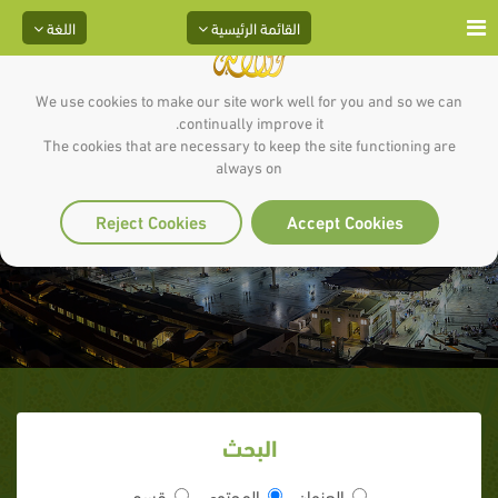
القائمة الرئيسية
اللغة
We use cookies to make our site work well for you and so we can
continually improve it.
The cookies that are necessary to keep the site functioning are
always on
الشريط الرابع عشر
Reject Cookies
Accept Cookies
البحث
العنوان
المحتوى
قسم