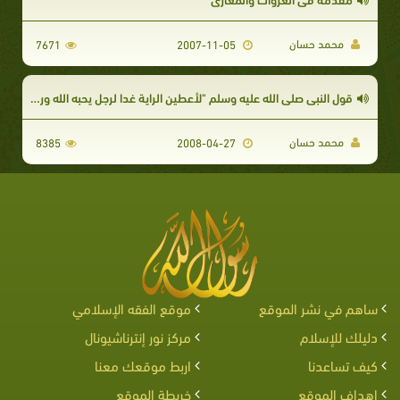
محمد حسان
7671
2007-11-05
قول النبي صلى الله عليه وسلم "لأعطين الراية غدا لرجل يحبه الله ورسوله فمن هو؟
محمد حسان
8385
2008-04-27
ساهم في نشر الموقع
موقع الفقه الإسلامي
دليلك للإسلام
مركز نور إنترناشيونال
كيف تساعدنا
اربط موقعك معنا
اهداف الموقع
خريطة الموقع