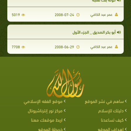
عمر عبد الكافي
5019
2008-07-24
أبو بكر الصديق _ الجزء الأول
عمر عبد الكافي
7708
2008-06-29
ساهم في نشر الموقع
موقع الفقه الإسلامي
دليلك للإسلام
مركز نور إنترناشيونال
كيف تساعدنا
اربط موقعك معنا
اهداف الموقع
خريطة الموقع