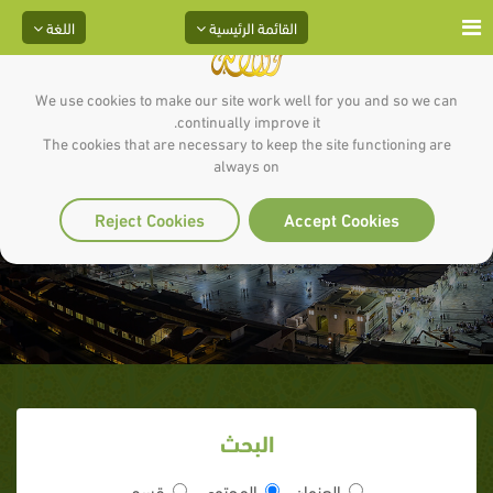
القائمة الرئيسية
اللغة
We use cookies to make our site work well for you and so we can
continually improve it.
The cookies that are necessary to keep the site functioning are
always on
مقدمة الهجرة
Reject Cookies
Accept Cookies
البحث
العنوان
المحتوى
قسم