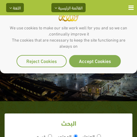
القائمة الرئيسية
اللغة
We use cookies to make our site work well for you and so we can
continually improve it.
The cookies that are necessary to keep the site functioning are
always on
الهجرة
Reject Cookies
Accept Cookies
البحث
العنوان
المحتوى
قسم