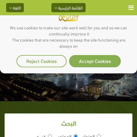
القائمة الرئيسية
اللغة
We use cookies to make our site work well for you and so we can
continually improve it.
The cookies that are necessary to keep the site functioning are
always on
التضامن خلال الهجرة
Reject Cookies
Accept Cookies
البحث
العنوان
المحتوى
قسم