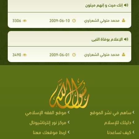
إنك ميت و إنهم ميتون
محمد متولي الشعراوي
3306
2009-06-10
الإعلام بوفاة النبي
محمد متولي الشعراوي
3490
2009-06-01
ساهم في نشر الموقع
موقع الفقه الإسلامي
دليلك للإسلام
مركز نور إنترناشيونال
كيف تساعدنا
اربط موقعك معنا