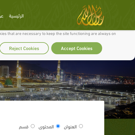
الرئيسية
عن
 to make our site work well for you and so we can continually improve it.
ies that are necessary to keep the site functioning are always on
Reject Cookies
Accept Cookies
العنوان
المحتوى
قسم