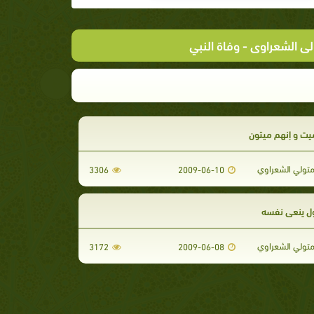
لى الشعراوى
- وفاة النبي
يت و إنهم ميتون
تولي الشعراوي
3306
2009-06-10
ل ينعي نفسه
تولي الشعراوي
3172
2009-06-08