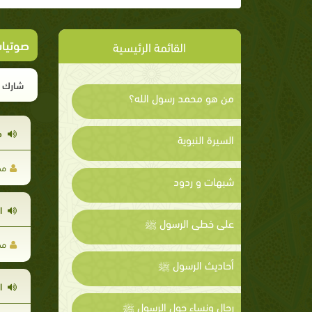
صوتيا
القائمة الرئيسية
شارك ا
من هو محمد رسول الله؟
م
السيرة النبوية
مح
شبهات و ردود
ا
على خطى الرسول ﷺ
مح
أحاديث الرسول ﷺ
ال
رجال ونساء حول الرسول ﷺ