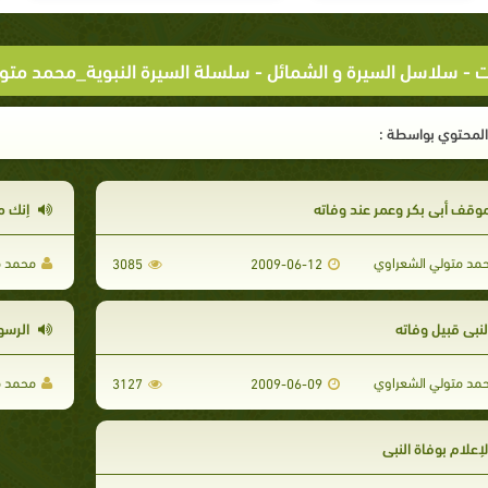
ت
-
سلاسل السيرة و الشمائل
-
سلسلة السيرة النبوية_محمد متو
لمحتوي بواسطة :
وقف أبي بكر وعمر عند وفاته
إنك م
مد متولي الشعراوي
محمد م
3085
2009-06-12
لنبي قبيل وفاته
الرسو
مد متولي الشعراوي
محمد م
3127
2009-06-09
إعلام بوفاة النبي