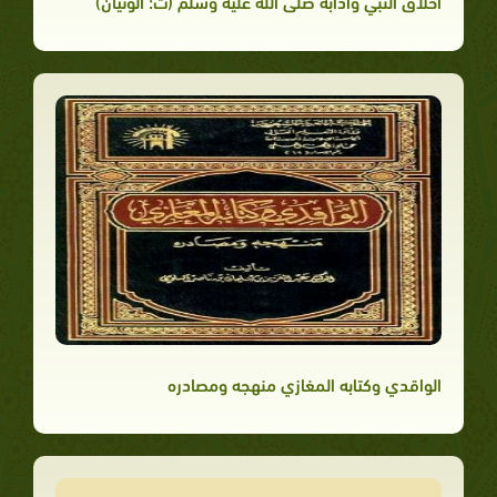
أخلاق النبي وآدابه صلى الله عليه وسلم (ت: الونيان)
الواقدي وكتابه المغازي منهجه ومصادره