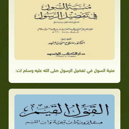
منية السول في تفضيل الرسول صلى الله عليه وسلم (ت: المنجد)