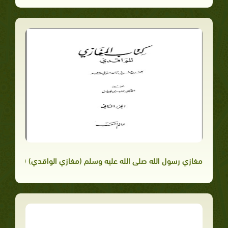
مغازي رسول الله صلى الله عليه وسلم (مغازي الواقدي) (ط. السع