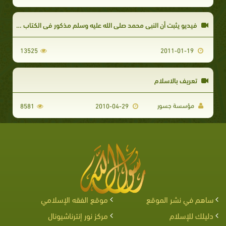
فيديو يثبت أن النبي محمد صلى الله عليه وسلم مذكور في الكتاب المقدس
13525
2011-01-19
تعريف بالاسلام
مؤسسة جسور
8581
2010-04-29
ساهم في نشر الموقع
موقع الفقه الإسلامي
دليلك للإسلام
مركز نور إنترناشيونال