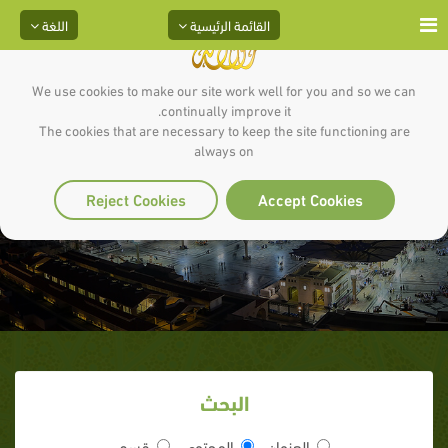
القائمة الرئيسية
اللغة
We use cookies to make our site work well for you and so we can
continually improve it.
The cookies that are necessary to keep the site functioning are
always on
الصادقون
Reject Cookies
Accept Cookies
البحث
العنوان
المحتوى
قسم