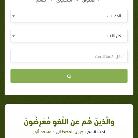
المقالات
كل اللغات
وَالَّذِينَ هُمْ عَنِ اللَّغْوِ مُعْرِضُونَ
تحت قسم :
جيران المصطفى - مسعد أنور