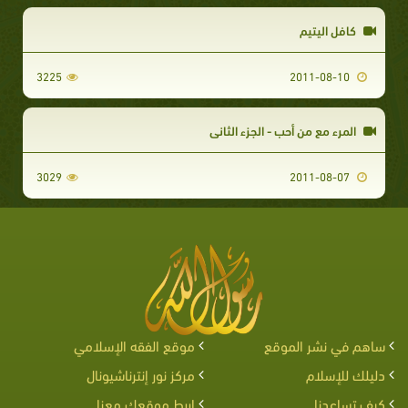
كافل اليتيم
3225
2011-08-10
المرء مع من أحب - الجزء الثاني
3029
2011-08-07
ساهم في نشر الموقع
موقع الفقه الإسلامي
دليلك للإسلام
مركز نور إنترناشيونال
كيف تساعدنا
اربط موقعك معنا