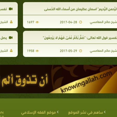
لرَّحمن الرَّحيم" اسمان عظيمان من أسماء الله الحُسنى
تفسير ق
شيخ صالح المغامسي
الشيخ 
1697
2017-04-28
سير قول الله تعالى: "صُمٌّ بُكْمٌ عُمْيٌ فَهُمْ لا يَرْجِعُونَ"
يصل ا
شيخ صالح المغامسي
الشيخ 
1958
2017-05-29
ساهم في نشر الموقع
موقع الفقه الإسلامي
يحق
الش