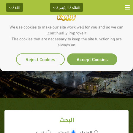
القائمة الرئيسية
اللغة
We use cookies to make our site work well for you and so we can
continually improve it.
The cookies that are necessary to keep the site functioning are
always on
جليبيب
Reject Cookies
Accept Cookies
البحث
العنوان
المحتوى
قسم