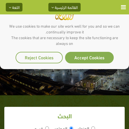
القائمة الرئيسية
اللغة
We use cookies to make our site work well for you and so we can
continually improve it.
The cookies that are necessary to keep the site functioning are
always on
الشبهة (2 / 75) كيف نعرف الله؟
Reject Cookies
Accept Cookies
البحث
العنوان
المحتوى
قسم