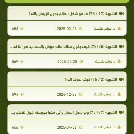
الشبهة (17 / 75) ما هو شكل العالم بدون الإيمان بالله؟
د. هيثم طلعت
658
2025-02-08
الشبهة (75/55) كيف يكون هناك ملك موكل بالسحاب، مع أننا نعرف الأسباب الطبيعية المادية لسير السحب؟
د:هيثم طلعت
569
2025-05-28
الشبهة (2 / 75) كيف نعرف الله؟
د. هيثم طلعت
594
2024-12-29
الشبهة (37/ 75) ولو سرق إنسان وأتى مُقرا بجريمته فهل تقطع يده؟
د. هيثم طلعت
656
2025-04-02