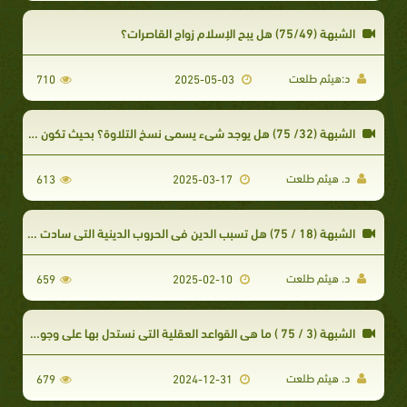
الشبهة (75/49) هل يبح الإسلام زواج القاصرات؟
د:هيثم طلعت
710
2025-05-03
الشبهة (32/ 75) هل يوجد شيء يسمى نسخ التلاوة؟ بحيث تكون هناك آية من القرآن ثم تنسخ تلاوتها كآية الرجم
د. هيثم طلعت
613
2025-03-17
الشبهة (18 / 75) هل تسبب الدين في الحروب الدينية التي سادت الأرض في فترة من الفترات؟
د. هيثم طلعت
659
2025-02-10
الشبهة (3 / 75 ) ما هي القواعد العقلية التي نستدل بها على وجود الله سبحانه؟
د. هيثم طلعت
679
2024-12-31