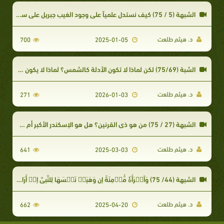
الشبهة (5 / 75) كيف نستدل علمياً على وجود الغيب جبريل على سبيل المثال؟
د. هيثم طلعت
700
2025-01-05
الشبة (75/69) لكن لماذا لا تكون الأدلة كالشمس؟ لماذا لا يكون هناك دليل قاطع بحسم الجدل الدائر
د. هيثم طلعت
271
2026-01-03
الشبهة (27 / 75) من هو ذي القرنين؟ هل هو الإسكندر الأكبر أم شخص آخر؟
د. هيثم طلعت
641
2025-03-03
الشبهة (44/ 75) وَٱمۡرَأَةٗ مُّؤۡمِنَةً إِن وَهَبَتۡ نَفۡسَهَا لِلنَّبِيِّ إِنۡ أَرَادَ ٱلنَّبِيُّ أَن
د. هيثم طلعت
662
2025-04-20