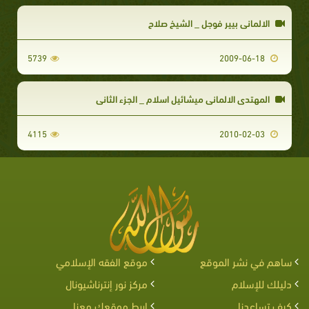
الالمانى بيير فوجل _ الشيخ صلاح
5739
2009-06-18
المهتدى الالماني ميشائيل اسلام _ الجزء الثاني
4115
2010-02-03
ساهم في نشر الموقع
موقع الفقه الإسلامي
دليلك للإسلام
مركز نور إنترناشيونال
كيف تساعدنا
اربط موقعك معنا