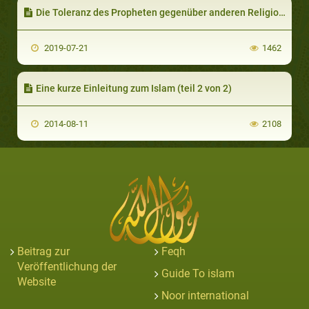
Die Toleranz des Propheten gegenüber anderen Religionen (teil 1 von 2): Jedem seine eigene Religion
2019-07-21
1462
Eine kurze Einleitung zum Islam (teil 2 von 2)
2014-08-11
2108
Beitrag zur
Feqh
Veröffentlichung der
Guide To islam
Website
Noor international