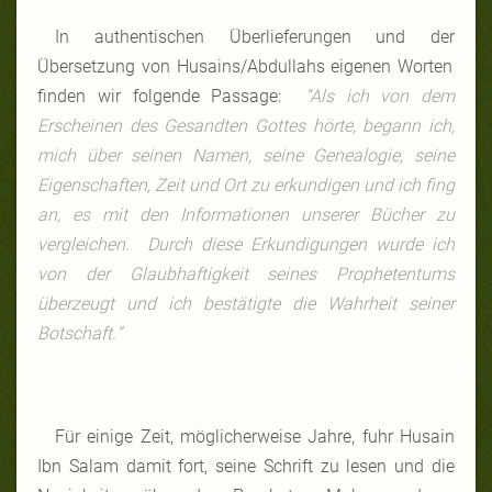
In
authentischen
Überlieferungen
und der
Ü
bersetzung
von
Husains
/
Abdullahs
eigenen
Worten
finden wir
folgende
Passage:
“
Als
ich
von
dem
Erscheinen
des
Gesandten
Gottes
h
ö
rte
,
begann
ich
,
mich
ü
ber
seinen
Namen
,
seine
Genealogie
,
seine
Eigenschaften,
Zeit
und Ort zu erkundigen und ich fing
an, es mit den Informationen unserer Bücher zu
vergleichen. Durch diese Erkundigungen wurde ich
von der Glaubhaftigkeit seines Prophetentums
überzeugt und ich bestätigte die Wahrheit seiner
Botschaft.
”
Fü
r
einige Zeit, m
ö
glicherweise
Jahre
, fuhr
Husain
Ibn Salam damit fort, seine Schrift zu lesen und die