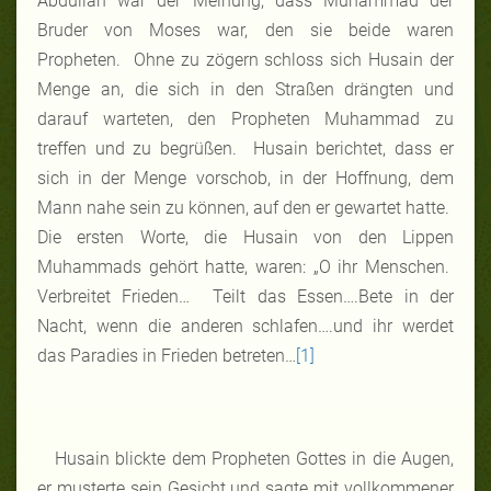
Abdullah war der Meinung, dass Muhammad der
Bruder von Moses war, den sie beide waren
Propheten. Ohne zu zögern schloss sich Husain der
Menge an, die sich in den Straßen drängten und
darauf warteten, den Propheten Muhammad zu
treffen und zu begrüßen. Husain berichtet, dass er
sich in der Menge vorschob, in der Hoffnung, dem
Mann nahe sein zu können, auf den er gewartet hatte.
Die ersten Worte, die Husain von den Lippen
Muhammads gehört hatte, waren: „O ihr Menschen.
Verbreitet Frieden… Teilt das Essen….Bete in der
Nacht, wenn die anderen schlafen….und ihr werdet
das Paradies in Frieden betreten…
[1]
Husain blickte
dem Propheten
Gottes in
die Augen
,
er musterte
sein Gesicht
und sagte
mit vollkommener