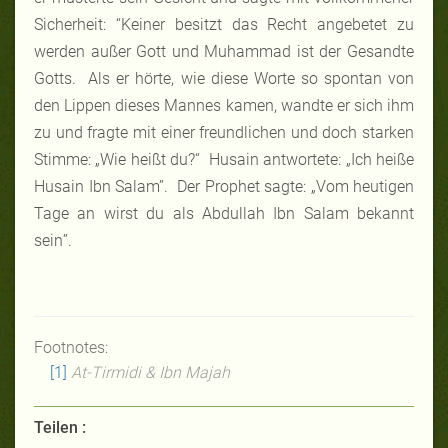
Sicherheit: “
Keiner
besitzt
das Recht
angebetet
zu
werden
außer
Gott und
Muhammad
ist
der
Gesandte
Gotts
.
Als er hörte, wie diese Worte so spontan von
den Lippen dieses Mannes kamen, wandte er sich ihm
zu und fragte mit einer freundlichen und doch starken
Stimme: „Wie heißt du?“ Husain antwortete: „Ich heiße
Husain Ibn Salam”.
Der Prophet sagte: „Vom heutigen
Tage an wirst du als
Abdullah Ibn Salam
bekannt
sein
”.
Footnotes:
[1]
At
-Tirmidi & Ibn Majah
Teilen :