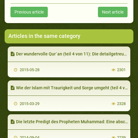
Previous article
Next article
Articles in the same category
Der wundervolle Qur´an (teil 4 von 11): Die detailgetreue Bewahrung des Qur´an
2015-05-28
2301
Wie der Islam mit Traurigkeit und Sorge umgeht (teil 4 von 4): Vertrauen
2015-03-29
2328
Die letzte Predigt des Propheten Muhammad: Eine abschließende Ermahnung
2014-09-04
2239