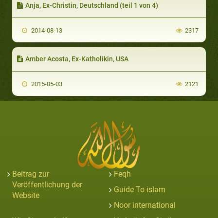
Anja, Ex-Christin, Deutschland (teil 1 von 4)
2014-08-13
2317
Amber Acosta, Ex-Katholikin, USA
2015-05-03
2121
Beitrag zur
Feqh
Veröffentlichung der
Guide To islam
Website
Noor international