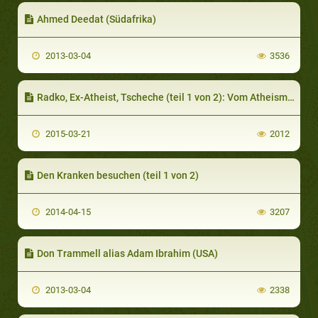
Ahmed Deedat (Südafrika)
2013-03-04
3536
Radko, Ex-Atheist, Tscheche (teil 1 von 2): Vom Atheismus zum Christentum
2015-03-21
2012
Den Kranken besuchen (teil 1 von 2)
2014-04-15
3207
Don Trammell alias Adam Ibrahim (USA)
2013-03-04
2338