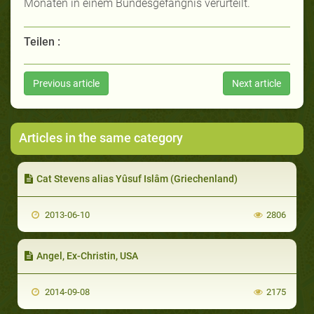
Monaten in einem Bundesgefängnis verurteilt.
Teilen :
Previous article
Next article
Articles in the same category
Cat Stevens alias Yûsuf Islâm (Griechenland)
2013-06-10
2806
Angel, Ex-Christin, USA
2014-09-08
2175