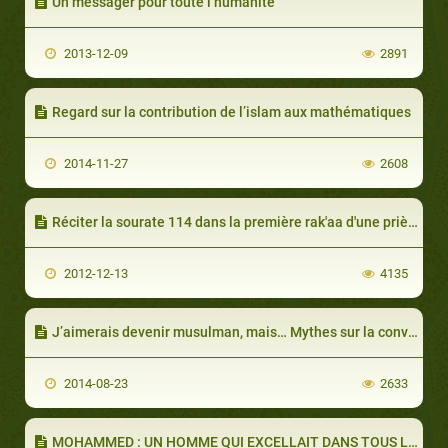
Un messager pour toute l’humanité
2013-12-09
2891
Regard sur la contribution de l’islam aux mathématiques
2014-11-27
2608
Réciter la sourate 114 dans la première rak'aa d'une prière
2012-12-13
4135
J’aimerais devenir musulman, mais… Mythes sur la conversion à l’islam (partie 2 de 3)
2014-08-23
2633
MOHAMMED : UN HOMME QUI EXCELLAIT DANS TOUS LES DOMAINES (PARTIE 2 DE 2): REMPLIR SA MISSION À LA PERFECTION