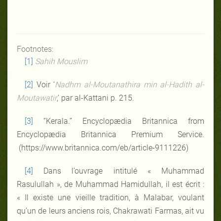
Footnotes:
[1]
Sahih Mouslim
[2]
Voir ‘
Nadhm al-Moutanathira min al-Hadith al-
Moutawatir
,’ par al-Kattani p. 215.
[3]
“Kerala.” Encyclopædia Britannica from
Encyclopædia Britannica Premium Service.
(https://www.britannica.com/eb/article-9111226)
[4]
Dans l’ouvrage intitulé « Muhammad
Rasulullah », de Muhammad Hamidullah, il est écrit :
« Il existe une vieille tradition, à Malabar, voulant
qu’un de leurs anciens rois, Chakrawati Farmas, ait vu