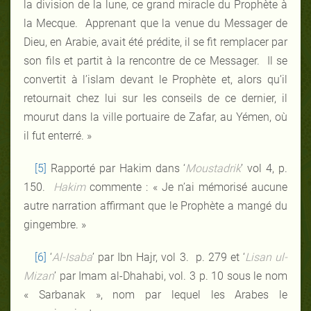
la division de la lune, ce grand miracle du Prophète à
la Mecque. Apprenant que la venue du Messager de
Dieu, en Arabie, avait été prédite, il se fit remplacer par
son fils et partit à la rencontre de ce Messager. Il se
convertit à l’islam devant le Prophète et, alors qu’il
retournait chez lui sur les conseils de ce dernier, il
mourut dans la ville portuaire de Zafar, au Yémen, où
il fut enterré. »
[5]
Rapporté par Hakim dans ‘
Moustadrik
’ vol 4, p.
150.
Hakim
commente : « Je n’ai mémorisé aucune
autre narration affirmant que le Prophète a mangé du
gingembre. »
[6]
‘
Al-Isaba
’ par Ibn Hajr, vol 3. p. 279 et ‘
Lisan ul-
Mizan
’ par Imam al-Dhahabi, vol. 3 p. 10 sous le nom
« Sarbanak », nom par lequel les Arabes le