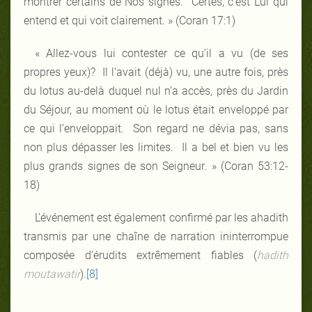
montrer certains de Nos signes. Certes, c’est Lui qui
entend et qui voit clairement. » (Coran 17:1)
« Allez-vous lui contester ce qu’il a vu (de ses
propres yeux)? Il l’avait (déjà) vu, une autre fois, près
du lotus au-delà duquel nul n’a accès, près du Jardin
du Séjour, au moment où le lotus était enveloppé par
ce qui l’enveloppait. Son regard ne dévia pas, sans
non plus dépasser les limites. Il a bel et bien vu les
plus grands signes de son Seigneur. » (Coran 53:12-
18)
L’événement est également confirmé par les ahadith
transmis par une chaîne de narration ininterrompue
composée d’érudits extrêmement fiables (
hadith
moutawatir
).
[8]