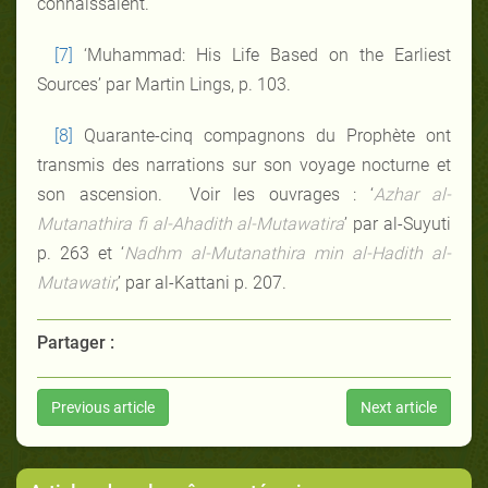
connaissaient.
[7]
‘Muhammad: His Life Based on the Earliest
Sources’ par Martin Lings, p. 103.
[8]
Quarante-cinq compagnons du Prophète ont
transmis des narrations sur son voyage nocturne et
son ascension. Voir les ouvrages : ‘
Azhar al-
Mutanathira fi al-Ahadith al-Mutawatira
’ par al-Suyuti
p. 263 et ‘
Nadhm al-Mutanathira min al-Hadith al-
Mutawatir
,’ par al-Kattani p. 207.
Partager :
Previous article
Next article