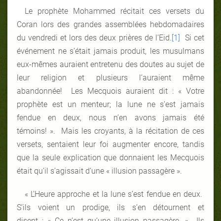
Le prophète Mohammed récitait ces versets du
Coran lors des grandes assemblées hebdomadaires
du vendredi et lors des deux prières de l’Eid.
[1]
Si cet
événement ne s’était jamais produit, les musulmans
eux-mêmes auraient entretenu des doutes au sujet de
leur religion et plusieurs l’auraient même
abandonnée! Les Mecquois auraient dit : « Votre
prophète est un menteur; la lune ne s’est jamais
fendue en deux, nous n’en avons jamais été
témoins! ». Mais les croyants, à la récitation de ces
versets, sentaient leur foi augmenter encore, tandis
que la seule explication que donnaient les Mecquois
était qu’il s’agissait d’une « illusion passagère ».
« L’Heure approche et la lune s’est fendue en deux.
S’ils voient un prodige, ils s’en détournent et
disent : « Ce n’est qu’une illusion passagère. » Ils