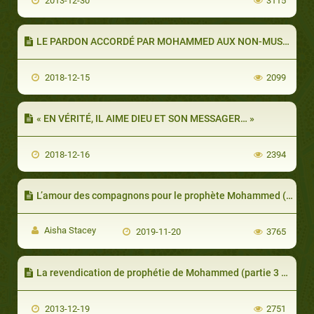
2013-12-30
3115
LE PARDON ACCORDÉ PAR MOHAMMED AUX NON-MUSULMANS
2018-12-15
2099
« EN VÉRITÉ, IL AIME DIEU ET SON MESSAGER… »
2018-12-16
2394
L’amour des compagnons pour le prophète Mohammed (partie 1 de 2): Qui étaient les compagnons?
Aisha Stacey
2019-11-20
3765
La revendication de prophétie de Mohammed (partie 3 de 3): Était-il fou, poète ou sorcier?
2013-12-19
2751